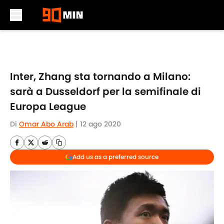
Skip to main content
Inter, Zhang sta tornando a Milano:
sarà a Dusseldorf per la semifinale di
Europa League
Di
Omar Abo Arab
|
12 ago 2020
Add us as a preferred source