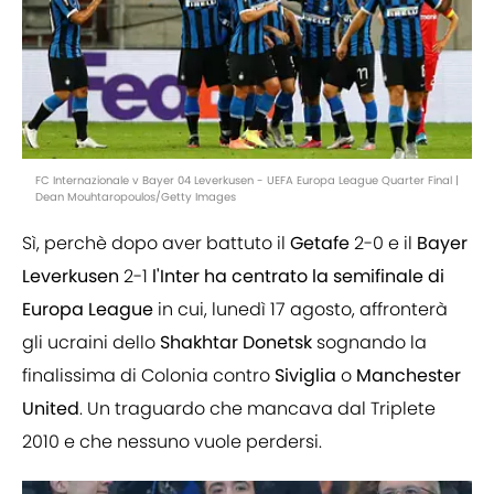
FC Internazionale v Bayer 04 Leverkusen - UEFA Europa League Quarter Final |
Dean Mouhtaropoulos/Getty Images
Sì, perchè dopo aver battuto il
Getafe
2-0 e il
Bayer
Leverkusen
2-1
l'Inter ha centrato la semifinale di
Europa League
in cui, lunedì 17 agosto, affronterà
gli ucraini dello
Shakhtar
Donetsk
sognando la
finalissima di Colonia contro
Siviglia
o
Manchester
United
. Un traguardo che mancava dal Triplete
2010 e che nessuno vuole perdersi.