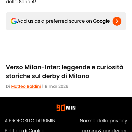
della
Serie A
!
Add us as a preferred source on
Google
Verso Milan-Inter: leggende e curiosità
storiche sul derby di Milano
Di
Matteo Baldini
|
8 mar 2026
A PROPOSITO DI 90MIN
Norme della privacy
Politica di Cookie
Termini & condizioni