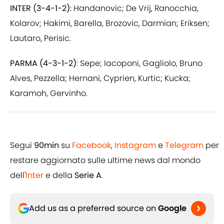
INTER (3-4-1-2)
: Handanovic; De Vrij, Ranocchia,
Kolarov; Hakimi, Barella, Brozovic, Darmian; Eriksen;
Lautaro, Perisic.
PARMA (4-3-1-2)
: Sepe; Iacoponi, Gagliolo, Bruno
Alves, Pezzella; Hernani, Cyprien, Kurtic; Kucka;
Karamoh, Gervinho.
Segui
90min
su
Facebook
,
Instagram
e
Telegram
per
restare aggiornato sulle ultime news dal mondo
dell'
Inter
e della
Serie A
.
Add us as a preferred source on
Google