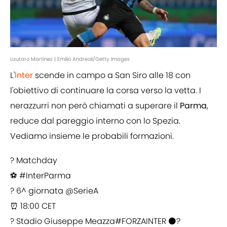
Lautaro Martinez | Emilio Andreoli/Getty Images
L'
Inter
scende in campo a San Siro alle 18 con
l'obiettivo di continuare la corsa verso la vetta. I
nerazzurri non però chiamati a superare il
Parma
,
reduce dal pareggio interno con lo Spezia.
Vediamo insieme le probabili formazioni.
? Matchday
⚽
#InterParma
? 6^ giornata
@SerieA
⏰ 18:00 CET
?️ Stadio Giuseppe Meazza
#FORZAINTER
⚫?