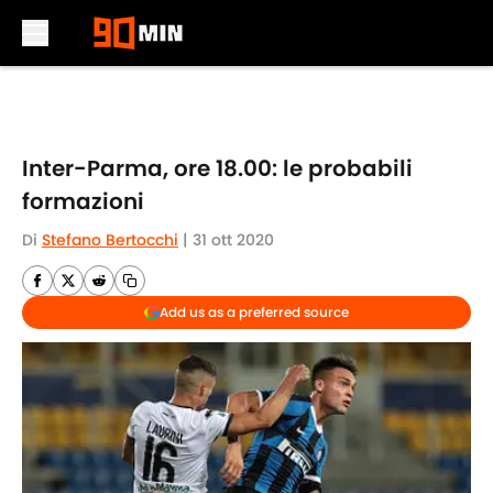
Skip to main content
Inter-Parma, ore 18.00: le probabili
formazioni
Di
Stefano Bertocchi
|
31 ott 2020
Add us as a preferred source