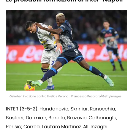
Osimhen in azione contro l'Hellas Verona | Francesco Pecoraro/GettyImages
INTER (3-5-2):
Handanovic; Skriniar, Ranocchia,
Bastoni; Darmian, Barella, Brozovic, Calhanoglu,
Perisic; Correa, Lautaro Martinez. All. Inzaghi.