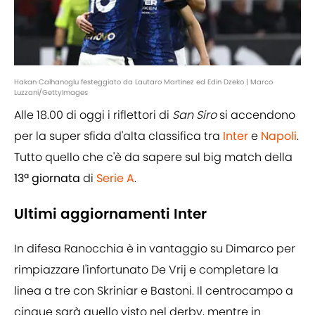
Hakan Calhanoglu festeggiato da Lautaro Martinez ed Edin Dzeko | Marco
Luzzani/GettyImages
Alle 18.00 di oggi i riflettori di
San Siro
si accendono
per la super sfida d'alta classifica tra
Inter
e
Napoli
.
Tutto quello che c'è da sapere sul big match della
13ª giornata
di
Serie A
.
Ultimi aggiornamenti Inter
In difesa Ranocchia è in vantaggio su Dimarco per
rimpiazzare l'infortunato De Vrij e completare la
linea a tre con Skriniar e Bastoni. Il centrocampo a
cinque sarà quello visto nel derby, mentre in