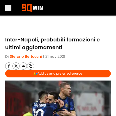
Skip to main content
Inter-Napoli, probabili formazioni e
ultimi aggiornamenti
Di
Stefano Bertocchi
|
21 nov 2021
Add us as a preferred source