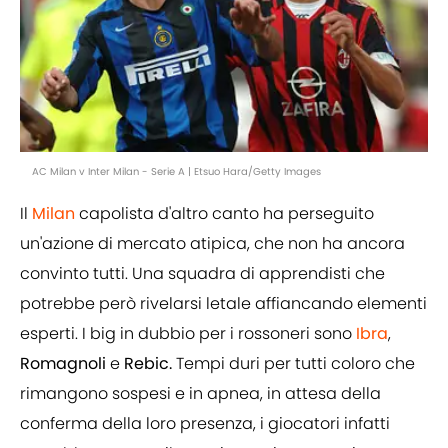
AC Milan v Inter Milan - Serie A | Etsuo Hara/Getty Images
Il
Milan
capolista d'altro canto ha perseguito
un'azione di mercato atipica, che non ha ancora
convinto tutti. Una squadra di apprendisti che
potrebbe però rivelarsi letale affiancando elementi
esperti. I big in dubbio per i rossoneri sono
Ibra
,
Romagnoli
e
Rebic.
Tempi duri per tutti coloro che
rimangono sospesi e in apnea, in attesa della
conferma della loro presenza, i giocatori infatti