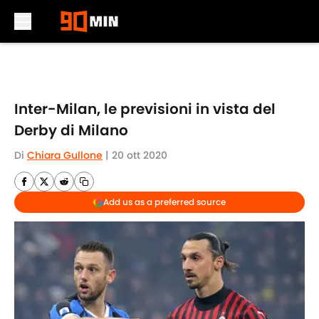
Skip to main content
Inter-Milan, le previsioni in vista del
Derby di Milano
Di
Chiara Gullone
|
20 ott 2020
Add us as a preferred source