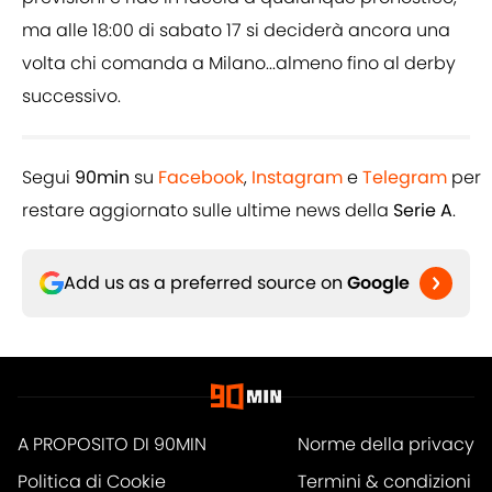
ma alle 18:00 di sabato 17 si deciderà ancora una
volta chi comanda a Milano...almeno fino al derby
successivo.
Segui
90min
su
Facebook
,
Instagram
e
Telegram
per
restare aggiornato sulle ultime news della
Serie A
.
Add us as a preferred source on
Google
A PROPOSITO DI 90MIN
Norme della privacy
Politica di Cookie
Termini & condizioni