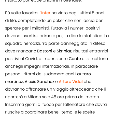
risultato potrebbe chiarire molte idee.
Pù volte favorita,
l'Inter
ha vinto negli ultimi 5 anni
di fila, completando un poker che non lascia ben
sperare per i milanisti. Tuttavia i numeri positivi
devono invertirsi prima o poi, lo dice la statistica. La
squadra neroazzurra parte danneggiata in difesa
dove mancano
Bastoni
e
Skriniar
, risultati entrambi
positivi al Covid, a impensierire
Conte
ci si mettono
anchegli impegni internazionali, in particolare
pesano i ritorni dei sudamercicani
Lautaro
martinez, Alexis Sanchez
e
Arturo
Vidal
che
dovranno affrontare un viaggio oltreoceano che li
riporterà a Milano solo 48 ore prima del match.
Insomma giorni di fuoco per l'allenatore
che dovrà
riuscire a coordinare bene i tempi e le scelte