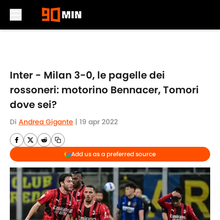
Skip to main content
Inter - Milan 3-0, le pagelle dei
rossoneri: motorino Bennacer, Tomori
dove sei?
Di
Andrea Gigante
|
19 apr 2022
Add us as a preferred source