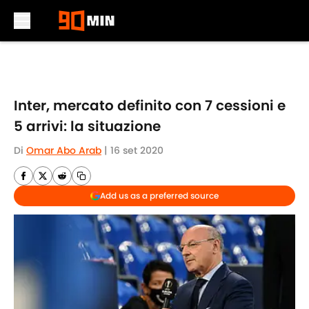
Skip to main content
Inter, mercato definito con 7 cessioni e
5 arrivi: la situazione
Di
Omar Abo Arab
|
16 set 2020
Add us as a preferred source