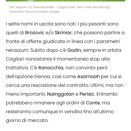
SSC Napoli v FC Internazionale - Coppa Italia: Semi-Final Second Leg |
Francesco Pecoraro/Getty Images
I sette nomi in uscita sono noti. I più pesanti sono
quelli di
Brozovic
e/o
Skriniar
, che possono partire a
fronte di offerte giudicate in linea con i parametri
nerazzurri. Subito dopo c'è
Godin
, sempre in orbita
Cagliari nonostante il momentaneo stop alla
trattativa. C'è
Ranocchia
, non convinto però
dell'opzione Genoa, così come
Asamoah
per cui si
cerca una rescissione del contratto. Ultimi, ma non
meno importanti,
Nainggolan
e
Perisic
. Entrambi
potrebbero rimanere agli ordini di
Conte
, ma
resteranno comunque in vendita fino all'ultimo
giorno di mercato.