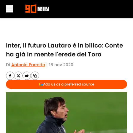
Skip to main content
Inter, il futuro Lautaro è in bilico: Conte
ha già in mente l'erede del Toro
Di
Antonio Parrotto
|
16 nov 2020
Add us as a preferred source