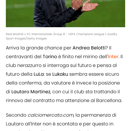
Real Madrid v FC Internazionale: Group B - UEFA Champions League | Quality
Sport Images/Getty Images
Arriva la grande chance per
Andrea
Belotti
? Il
centravanti del
Torino
è finito nel mirino dell'
Inter
. Il
club nerazzurro si interroga sul futuro e pensa al
futuro della
LuLa
: se
Lukaku
sembra essere sicuro
della conferma, da valutare è invece la posizione
di
Lautaro
Martinez
, con cui il club sta trattando il
rinnovo del contratto ma attenzione al Barcellona.
Secondo
calciomercato.com
, la permanenza di
Lautaro all'Inter non è scontata e per questo in