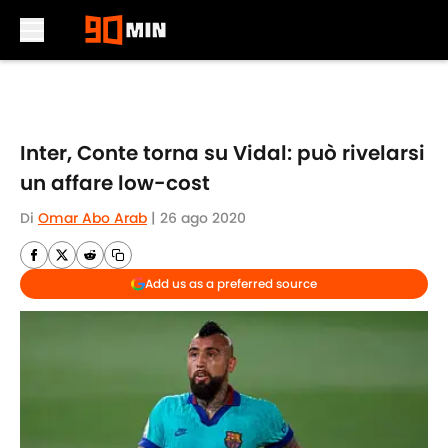
Skip to main content
Inter, Conte torna su Vidal: può rivelarsi
un affare low-cost
Di
Omar Abo Arab
|
26 ago 2020
Add us as a preferred source