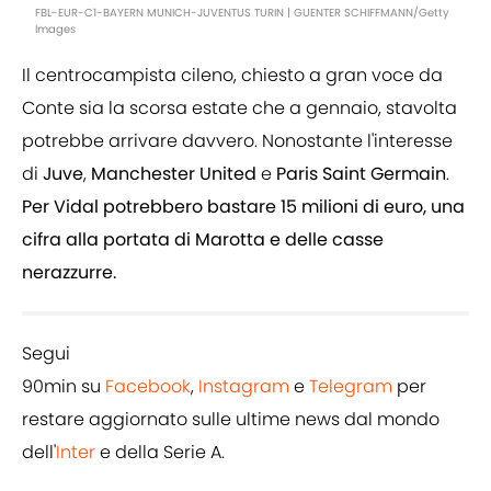
FBL-EUR-C1-BAYERN MUNICH-JUVENTUS TURIN | GUENTER SCHIFFMANN/Getty
Images
Il centrocampista cileno, chiesto a gran voce da
Conte sia la scorsa estate che a gennaio, stavolta
potrebbe arrivare davvero. Nonostante l'interesse
di
Juve
,
Manchester
United
e
Paris
Saint
Germain
.
Per Vidal potrebbero bastare 15 milioni di euro, una
cifra alla portata di Marotta e delle casse
nerazzurre.
Segui
90min su
Facebook
,
Instagram
e
Telegram
per
restare aggiornato sulle ultime news dal mondo
dell'
Inter
e della Serie A.