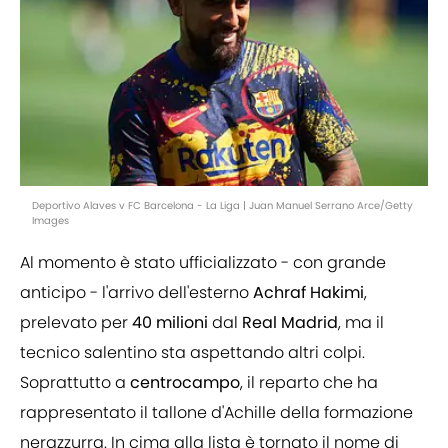
Deportivo Alaves v FC Barcelona - La Liga | Juan Manuel Serrano Arce/Getty
Images
Al momento è stato ufficializzato - con grande
anticipo - l'arrivo dell'esterno
Achraf
Hakimi
,
prelevato per
40
milioni
dal
Real
Madrid
, ma il
tecnico salentino sta aspettando altri colpi.
Soprattutto a
centrocampo
, il reparto che ha
rappresentato il tallone d'Achille della formazione
nerazzurra. In cima alla lista è tornato il nome di