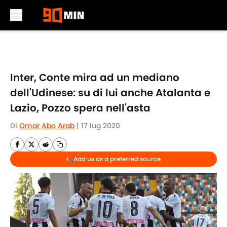
Skip to main content
Inter, Conte mira ad un mediano
dell'Udinese: su di lui anche Atalanta e
Lazio, Pozzo spera nell'asta
Di
Omar Abo Arab
|
17 lug 2020
Add us as a preferred source