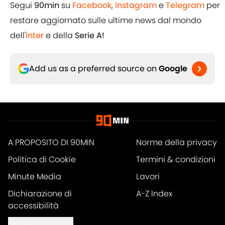
Segui
90min
su
Facebook
,
Instagram
e
Telegram
per
restare aggiornato sulle ultime news dal mondo
dell'
Inter
e della
Serie A!
Add us as a preferred source on
Google
A PROPOSITO DI 90MIN
Norme della privacy
Politica di Cookie
Termini & condizioni
Minute Media
Lavori
Dichiarazione di
A-Z Index
accessibilità
Cookies Settings