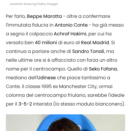
Jonathan Moscrop/Getty Images
Per farlo,
Beppe
Marotta
- oltre a confermare
l'immutata fiducia in
Antonio
Conte
- ha già messo
a segno il colpaccio
Achraf
Hakimi
, per cui ha
versato ben
40
milioni
di euro al
Real
Madrid
. Si
continua a parlare anche di
Sandro
Tonali
, ma
nelle ultime ore si è affacciato con forza un altro
nome per il centrocampo. Quello di
Seko
Fofana
,
mediano dell'
Udinese
che piace tantissimo a
Conte. Il classe 1995 ex Manchester City, ormai
colonna del centrocampo friulano, sarebbe l'ideale
per il
3-5-2
interista (lo stesso modulo bianconero).