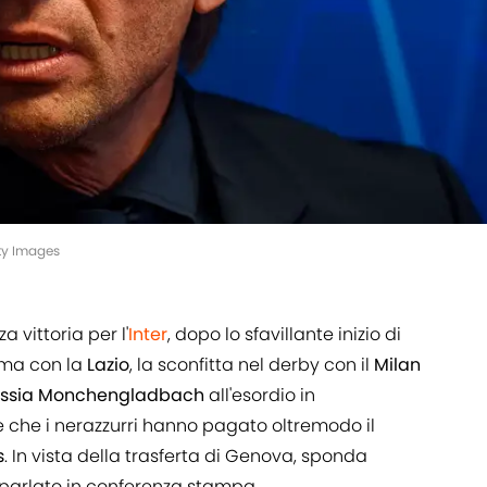
ty Images
a vittoria per l'
Inter
, dopo lo sfavillante inizio di
oma con la
Lazio
, la sconfitta nel derby con il
Milan
ssia
Monchengladbach
all'esordio in
e che i nerazzurri hanno pagato oltremodo il
s
. In vista della trasferta di Genova, sponda
parlato in conferenza stampa.