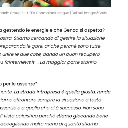
dbach: Group B - UEFA Champions League | DeFodi Images/Getty
ta gestendo le energie e che Genoa si aspetta?
ostra. Stiamo cercando di gestire la situazione
preparando le gare, anche perché sono tutte
o unire le due cose, dando un buon recupero
su
fcinternews.it
-
. La maggior parte stanno
 o per le assenze?
mente.
La strada intrapresa è quella giusta, rende
amo affrontare sempre la situazione a testa
assenze e a quello che ci è successo. Non sono
 vista calcistico perché
stiamo
giocando
bene
,
 raccogliendo molto meno di quanto stiamo