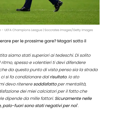
h - UEFA Champions League | Soccrates Images/Getty Images
rare per le prossime gare? Magari sotto il
tita siamo stati superiori ai tedeschi. Di solito
ritmo, spesso e volentieri ti devi difendere
che da questo punto di vista penso sia la strada
ci si fa condizionare dal
risultato
. Io sto
 mi devo ritenere
soddisfatto
per mentalità,
fazione dei miei calciatori per il fatto che
ale dipende da mille fattori.
Sicuramente nelle
e, palo-fuori sono stati negativi per noi
".