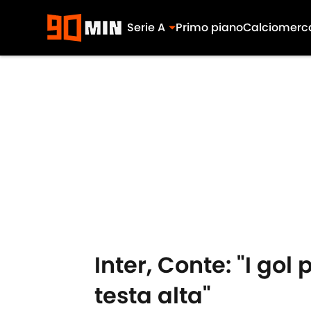
Serie A
Primo piano
Calciomerc
Skip to main content
Inter, Conte: "I gol
testa alta"