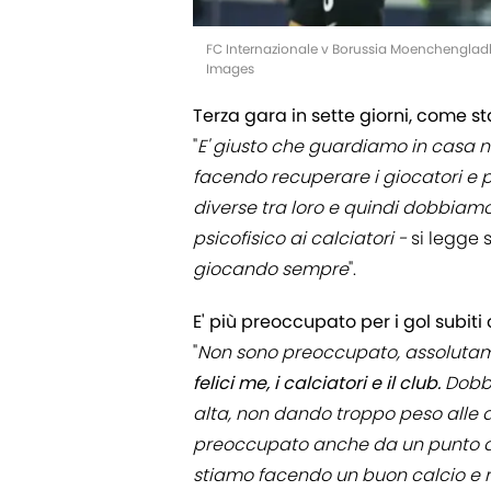
FC Internazionale v Borussia Moenchengla
Images
Terza gara in sette giorni, come s
"
E' giusto che guardiamo in casa n
facendo recuperare i giocatori e 
diverse tra loro e quindi dobbiam
psicofisico ai calciatori -
si legge 
giocando sempre
".
E' più preoccupato per i gol subiti
"
Non sono preoccupato, assoluta
felici me, i calciatori e il club.
Dobbi
alta, non dando troppo peso alle 
preoccupato anche da un punto di
stiamo facendo un buon calcio e