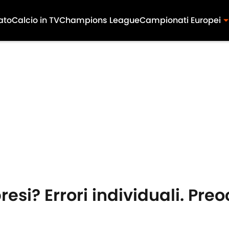
ato
Calcio in TV
Champions League
Campionati Europei
 presi? Errori individuali. Pr