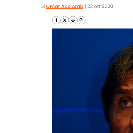
Di
Omar Abo Arab
|
23 ott 2020