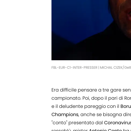
FBL-EUR-C1-INTER-PRESSER | MICHAL CIZEK/Get
Era difficile pensare a tre gare senz
campionato. Poi, dopo il pari di R
e il deludente pareggio con il
Boru
Champions
, anche se bisogna dir
"conto" presentato dal
Coronaviru
rossoblù, mister
Antonio
Conte
ha 