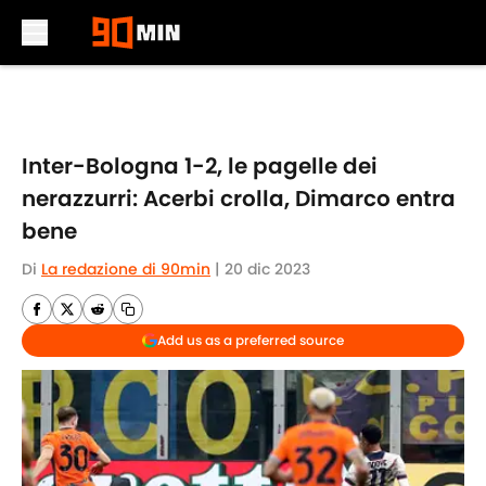
Skip to main content
Inter-Bologna 1-2, le pagelle dei
nerazzurri: Acerbi crolla, Dimarco entra
bene
Di
La redazione di 90min
|
20 dic 2023
Add us as a preferred source