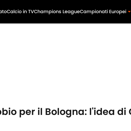
ato
Calcio in TV
Champions League
Campionati Europei
bbio per il Bologna: l'idea d