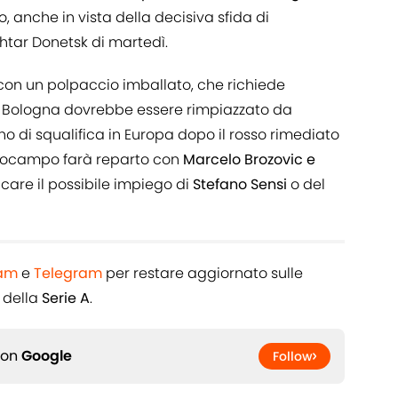
anche in vista della decisiva sfida di
tar Donetsk di martedì.
con un polpaccio imballato, che richiede
 il Bologna dovrebbe essere rimpiazzato da
rno di squalifica in Europa dopo il rosso rimediato
trocampo farà reparto con
Marcelo Brozovic e
care il possibile impiego di
Stefano Sensi
o del
ram
e
Telegram
per restare aggiornato sulle
 della
Serie A
.
 on
Google
Follow