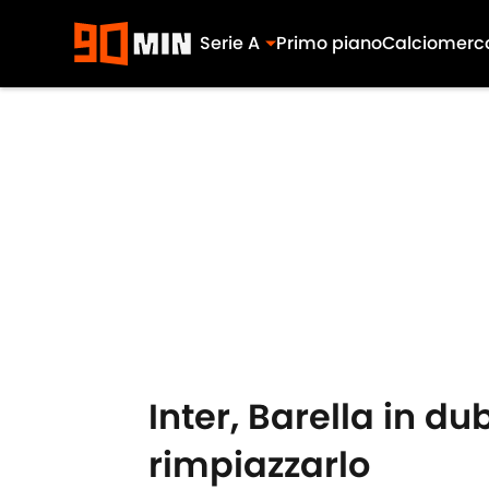
Serie A
Primo piano
Calciomerc
Skip to main content
Inter, Barella in du
rimpiazzarlo