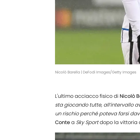
Nicolò Barella | DeFodi Images/Getty Images
L'ultimo acciacco fisico di
Nicolò B
sta giocando tutte, all’intervallo
un rischio perché poteva farsi da
Conte
a
Sky Sport
dopo la vittori