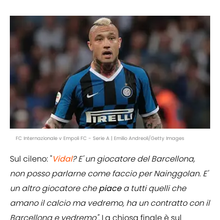
FC Internazionale v Empoli FC - Serie A | Emilio Andreoli/Getty Images
Sul cileno: "
Vidal
? E' un giocatore del Barcellona,
non posso parlarne come faccio per Nainggolan. E'
un altro giocatore che
piace
a tutti quelli che
amano il calcio ma vedremo, ha un contratto con il
Barcellona e vedremo".
La chiosa finale è sul