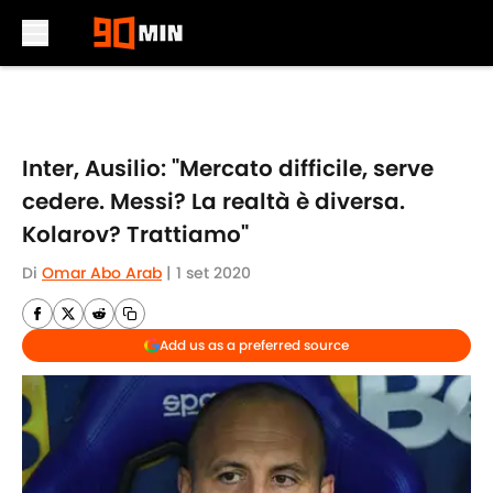
Skip to main content
Inter, Ausilio: "Mercato difficile, serve
cedere. Messi? La realtà è diversa.
Kolarov? Trattiamo"
Di
Omar Abo Arab
|
1 set 2020
Add us as a preferred source