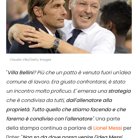
Claudio Villa/Getty Images
"
Villa Bellini
? Più che un patto è venuta fuori un'idea
comune di lavoro. Era giusto confrontarsi, è stato
un incontro molto proficuo. E' emersa una
strategia
che è condivisa da tutti,
dall'allenatore alla
proprietà. Tutto quello che stiamo facendo e che
faremo è condiviso con l'allenatore
".
Una parte
della stampa continua a parlare di
Lionel
Messi
per
l'Inter: "
Non so da dove possa venire l'idea Messi
.