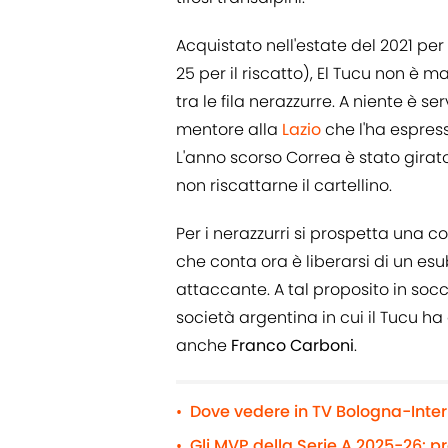
Acquistato nell'estate del 2021 per
25 per il riscatto), El Tucu non è m
tra le fila nerazzurre. A niente è 
mentore alla
Lazio
che l'ha espres
L'anno scorso Correa è stato girato
non riscattarne il cartellino.
Per i nerazzurri si prospetta una
che conta ora è liberarsi di un esu
attaccante. A tal proposito in socc
società argentina in cui il Tucu ha 
anche
Franco Carboni
.
Dove vedere in TV Bologna-Inter 
•
Gli MVP della Serie A 2025-26: p
•