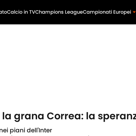
ato
Calcio in TV
Champions League
Campionati Europei
 la grana Correa: la speranza
i piani dell'Inter