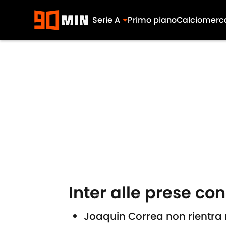
Serie A
Primo piano
Calciomerc
Skip to main content
Inter alle prese con
Joaquin Correa non rientra ne