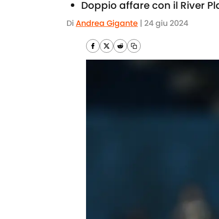
Doppio affare con il River P
Di
Andrea Gigante
|
24 giu 2024