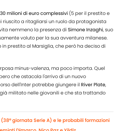
30 milioni di euro complessivi
(5 per il prestito e
ai riuscito a ritagliarsi un ruolo da protagonista
servita nemmeno la presenza di
Simone Inzaghi
, suo
samente voluto per la sua avventura milanese.
 in prestito al Marsiglia, che però ha deciso di
 corposa minus-valenza, ma poco importa. Quel
bero che ostacola l'arrivo di un nuovo
orso dell'Inter potrebbe giungere il
River Plate
,
già militato nelle giovanili e che sta trattando
(38ª giornata Serie A) e le probabili formazioni
remiati Dimarco, Nico Paz e Yildiz