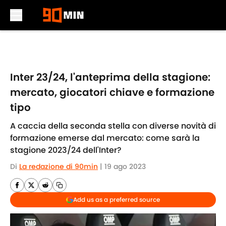
Skip to main content
Inter 23/24, l'anteprima della stagione:
mercato, giocatori chiave e formazione
tipo
A caccia della seconda stella con diverse novità di
formazione emerse dal mercato: come sarà la
stagione 2023/24 dell'Inter?
Di
La redazione di 90min
|
19 ago 2023
Add us as a preferred source