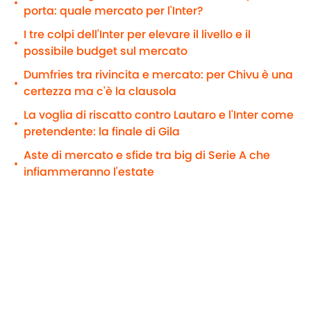
•
porta: quale mercato per l'Inter?
I tre colpi dell'Inter per elevare il livello e il
•
possibile budget sul mercato
Dumfries tra rivincita e mercato: per Chivu è una
•
certezza ma c'è la clausola
La voglia di riscatto contro Lautaro e l'Inter come
•
pretendente: la finale di Gila
Aste di mercato e sfide tra big di Serie A che
•
infiammeranno l'estate
Il pronostico: primo/secondo posto
Il
livello medio
della rosa e
l'esperienza
presente
sia nell'undici titolare che nei cambi, assieme alla
continuità dovuta allo stesso tecnico in panchina
per tre stagioni (vera novità per i nerazzurri),