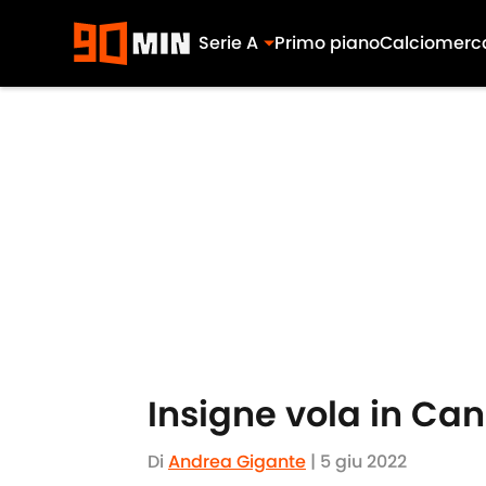
Serie A
Primo piano
Calciomerc
Skip to main content
Insigne vola in Can
Di
Andrea Gigante
|
5 giu 2022