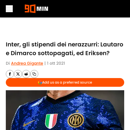
Skip to main content
Inter, gli stipendi dei nerazzurri: Lautaro
e Dimarco sottopagati, ed Eriksen?
Di
Andrea Gigante
|
1 ott 2021
Add us as a preferred source