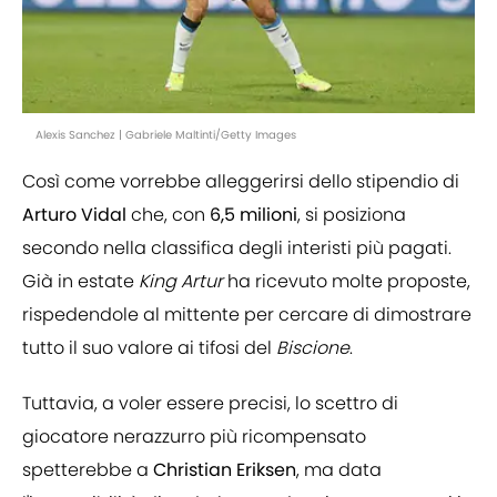
Alexis Sanchez | Gabriele Maltinti/Getty Images
Così come vorrebbe alleggerirsi dello stipendio di
Arturo Vidal
che, con
6,5 milioni
, si posiziona
secondo nella classifica degli interisti più pagati.
Già in estate
King Artur
ha ricevuto molte proposte,
rispedendole al mittente per cercare di dimostrare
tutto il suo valore ai tifosi del
Biscione
.
Tuttavia, a voler essere precisi, lo scettro di
giocatore nerazzurro più ricompensato
spetterebbe a
Christian Eriksen
, ma data