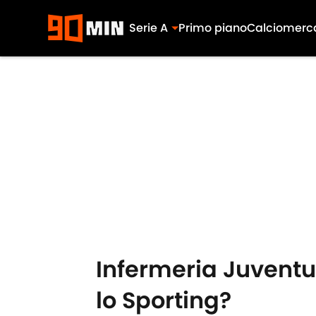
Serie A
Primo piano
Calciomerc
Skip to main content
Infermeria Juventus
lo Sporting?