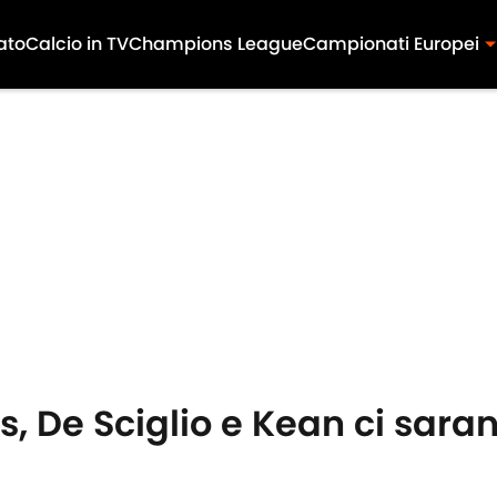
ato
Calcio in TV
Champions League
Campionati Europei
, De Sciglio e Kean ci saran