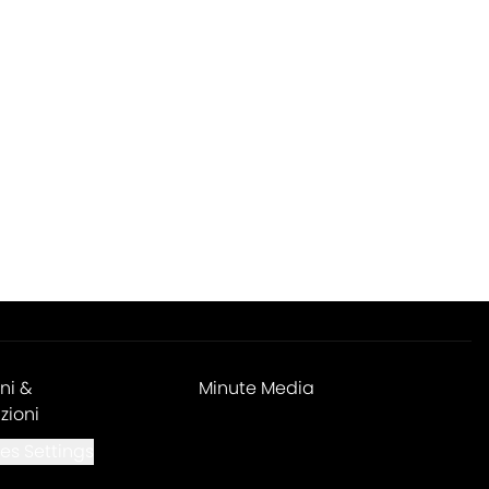
ni &
Minute Media
zioni
es Settings