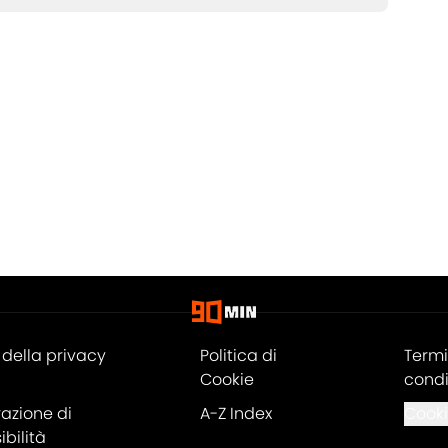
della privacy
Politica di
Termi
Cookie
condi
razione di
A-Z Index
Cooki
bilità