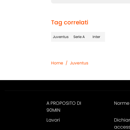
Tag correlati
Juventus
Serie A
Inter
Home
/
Juventus
A PROPOSITO DI
Norme 
90MIN
Lavori
Dichia
accessi