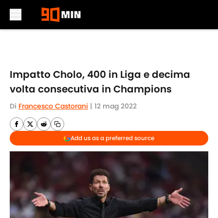
Skip to main content
Impatto Cholo, 400 in Liga e decima
volta consecutiva in Champions
Di
Francesco Castorani
|
12 mag 2022
Add us as a preferred source