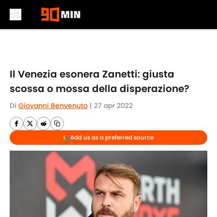
Skip to main content
Il Venezia esonera Zanetti: giusta
scossa o mossa della disperazione?
Di
Giovanni Benvenuto
|
27 apr 2022
Add us as a preferred source