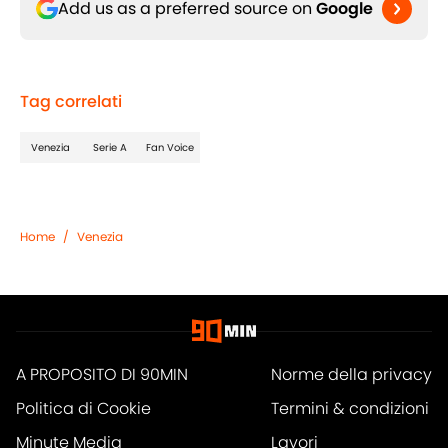
Add us as a preferred source on
Google
Tag correlati
Venezia
Serie A
Fan Voice
Home
/
Venezia
A PROPOSITO DI 90MIN
Norme della privacy
Politica di Cookie
Termini & condizioni
Minute Media
Lavori