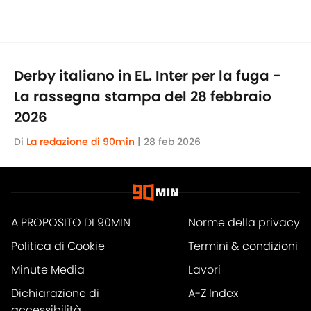
Derby italiano in EL. Inter per la fuga -
La rassegna stampa del 28 febbraio
2026
Di
La redazione di 90min
|
28 feb 2026
A PROPOSITO DI 90MIN
Norme della privacy
Politica di Cookie
Termini & condizioni
Minute Media
Lavori
Dichiarazione di
A-Z Index
accessibilità