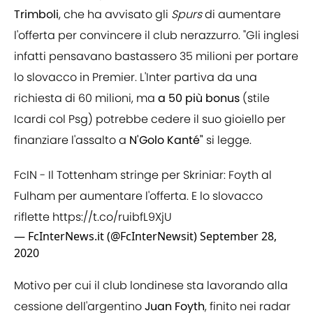
Trimboli
, che ha avvisato gli
Spurs
di aumentare
l'offerta per convincere il club nerazzurro. "Gli inglesi
infatti pensavano bastassero 35 milioni per portare
lo slovacco in Premier. L'Inter partiva da una
richiesta di 60 milioni, ma
a 50 più bonus
(stile
Icardi col Psg) potrebbe cedere il suo gioiello per
finanziare l'assalto a
N'Golo Kanté"
si legge.
FcIN - Il Tottenham stringe per Skriniar: Foyth al
Fulham per aumentare l'offerta. E lo slovacco
riflette
https://t.co/ruibfL9XjU
— FcInterNews.it (@FcInterNewsit)
September 28,
2020
Motivo per cui il club londinese sta lavorando alla
cessione dell'argentino
Juan Foyth
, finito nei radar