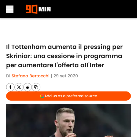
Skip to main content
Il Tottenham aumenta il pressing per
Skriniar: una cessione in programma
per aumentare l'offerta all'Inter
Di
Stefano Bertocchi
|
29 set 2020
Add us as a preferred source