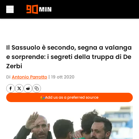
Skip to main content
Il Sassuolo è secondo, segna a valanga
e sorprende: i segreti della truppa di De
Zerbi
Di
Antonio Parrotto
|
19 ott 2020
Add us as a preferred source