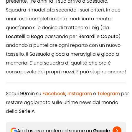
presente. Tre anni fa il suo arrivo a Sassuolo.
Squadra rimodellata secondo i suoi criteri. In due
anni rosa completamente modificata mentre
quest'anno si è deciso di trattenere i big (da
Locatelli
a
Boga
passando per
Berardi
e
Caputo
)
andando a puntellare ogni reparto con un nuovo
tassello. Il Sassuolo gioca a meraviglia e gioca a
memoria. E' una squadra di qualità che ora è
consapevole dei propri mezzi. E può stupire ancora!
Segui
90min
su
Facebook
,
Instagram
e
Telegram
per
restare aggiornato sulle ultime news dal mondo
della
Serie A
.
Add us as a preferred source on
Google