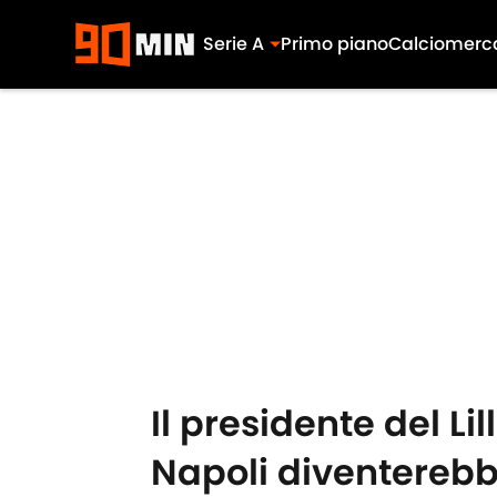
Serie A
Primo piano
Calciomerc
Skip to main content
Il presidente del L
Napoli diventerebbe