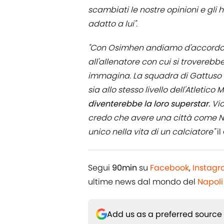
scambiati le nostre opinioni e gli
adatto a lui".
"Con Osimhen andiamo d'accordo e l
all'allenatore con cui si troverebb
immagina. La squadra di Gattuso è
sia allo stesso livello dell'Atletico 
diventerebbe la loro superstar.
Vic
credo che avere una città come N
unico nella vita di un calciatore"
i
Segui
90min
su
Facebook
,
Instag
ultime news dal mondo del
Napoli
Add us as a preferred source