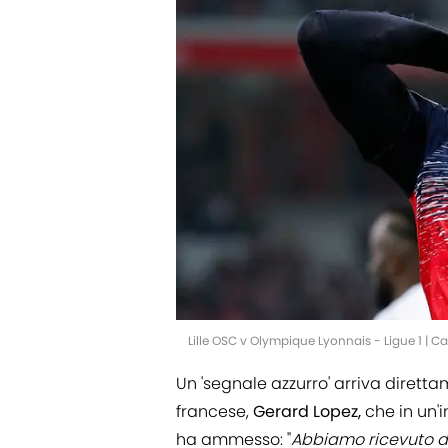
Lille OSC v Olympique Lyonnais - Ligue 1 | 
Un 'segnale azzurro' arriva dirett
francese,
Gerard Lopez,
che in un'
ha ammesso: "
Abbiamo ricevuto div