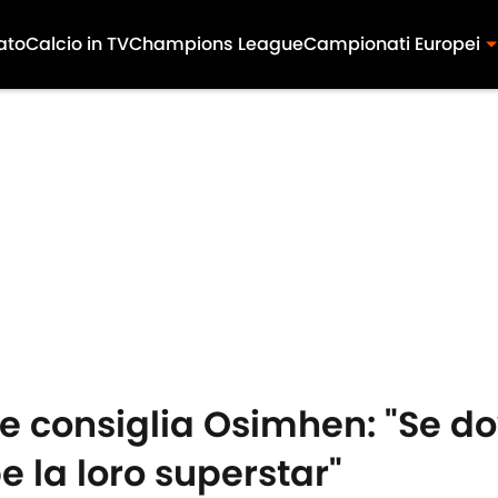
ato
Calcio in TV
Champions League
Campionati Europei
ille consiglia Osimhen: "Se 
 la loro superstar"