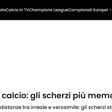
ato
Calcio in TV
Champions League
Campionati Europei
l calcio: gli scherzi più memo
distanze tra irreale e verosimile: gli scherzi st