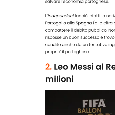
salvare l'economia portoghese.
L'
Independent
lanciò infatti la not
Portogallo alla Spagna
(alla cifra 
combattere il debito pubblico. Non
riscosse un buon successo e trovò g
condito anche da un tentativo ingle
proprio" il portoghese.
2.
Leo Messi al R
milioni