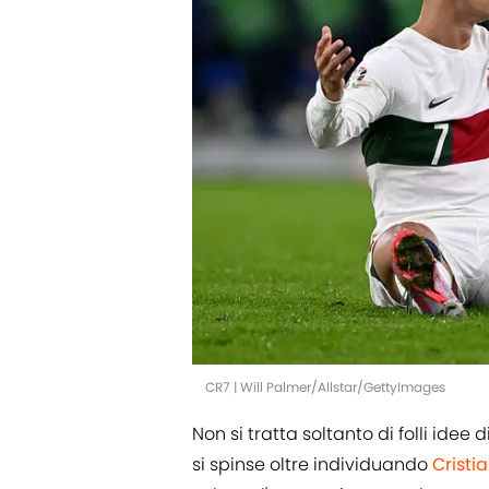
CR7 | Will Palmer/Allstar/GettyImages
Non si tratta soltanto di folli idee 
si spinse oltre individuando
Cristi