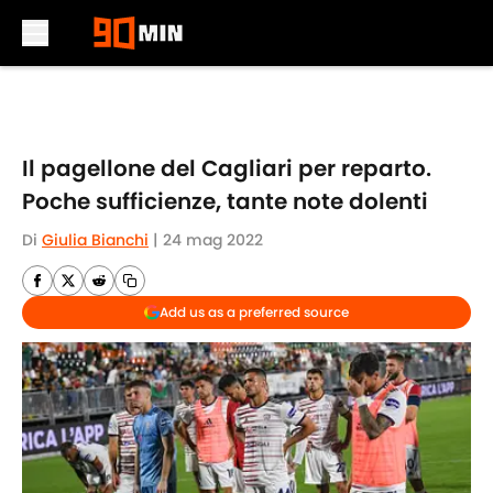
Skip to main content
Il pagellone del Cagliari per reparto.
Poche sufficienze, tante note dolenti
Di
Giulia Bianchi
|
24 mag 2022
Add us as a preferred source