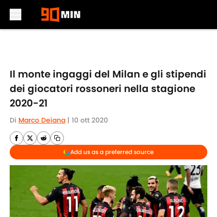
Skip to main content
Il monte ingaggi del Milan e gli stipendi
dei giocatori rossoneri nella stagione
2020-21
Di
Marco Deiana
|
10 ott 2020
Add us as a preferred source