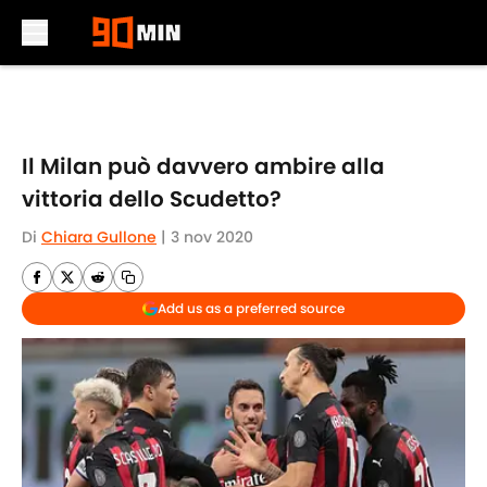
Skip to main content
Il Milan può davvero ambire alla
vittoria dello Scudetto?
Di
Chiara Gullone
|
3 nov 2020
Add us as a preferred source