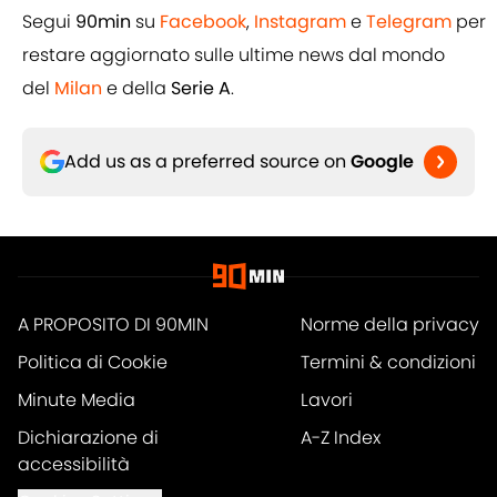
Segui
90min
su
Facebook
,
Instagram
e
Telegram
per
restare aggiornato sulle ultime news dal mondo
del
Milan
e della
Serie A
.
Add us as a preferred source on
Google
A PROPOSITO DI 90MIN
Norme della privacy
Politica di Cookie
Termini & condizioni
Minute Media
Lavori
Dichiarazione di
A-Z Index
accessibilità