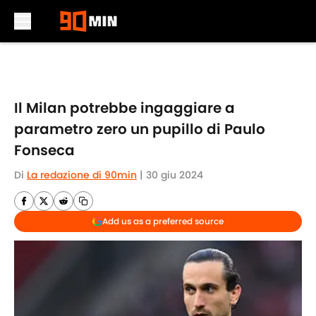
Skip to main content
Il Milan potrebbe ingaggiare a
parametro zero un pupillo di Paulo
Fonseca
Di
La redazione di 90min
|
30 giu 2024
Add us as a preferred source