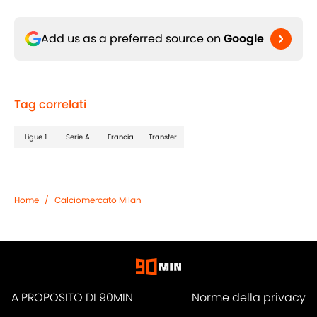
Add us as a preferred source on
Google
Tag correlati
Ligue 1
Serie A
Francia
Transfer
Home
/
Calciomercato Milan
A PROPOSITO DI 90MIN
Norme della privacy