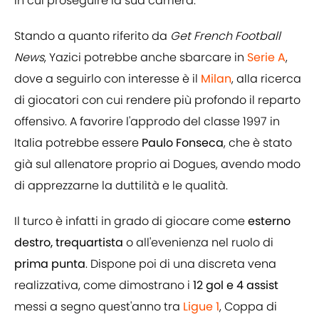
in cui proseguire la sua carriera.
Stando a quanto riferito da
Get French Football
News
, Yazici potrebbe anche sbarcare in
Serie A
,
dove a seguirlo con interesse è il
Milan
, alla ricerca
di giocatori con cui rendere più profondo il reparto
offensivo. A favorire l'approdo del classe 1997 in
Italia potrebbe essere
Paulo Fonseca
, che è stato
già sul allenatore proprio ai Dogues, avendo modo
di apprezzarne la duttilità e le qualità.
Il turco è infatti in grado di giocare come
esterno
destro, trequartista
o all'evenienza nel ruolo di
prima punta
. Dispone poi di una discreta vena
realizzativa, come dimostrano i
12 gol e 4 assist
messi a segno quest'anno tra
Ligue 1
, Coppa di