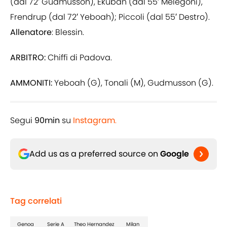
(dal 72′ Gudmusson), Ekuban (dal 55′ Melegoni),
Frendrup (dal 72′ Yeboah); Piccoli (dal 55′ Destro).
Allenatore
: Blessin.
ARBITRO:
Chiffi di Padova.
AMMONITI:
Yeboah (G), Tonali (M), Gudmusson (G).
Segui
90min
su
Instagram
.
Add us as a preferred source on
Google
Tag correlati
Genoa
Serie A
Theo Hernandez
Milan