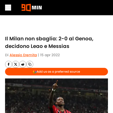
Skip to main content
Il Milan non sbaglia: 2-0 al Genoa,
decidono Leao e Messias
Di
Alessio Eremita
|
15 apr 2022
Add us as a preferred source