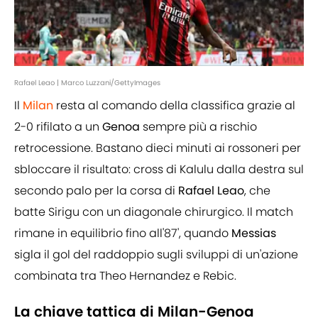
Rafael Leao | Marco Luzzani/GettyImages
Il
Milan
resta al comando della classifica grazie al
2-0 rifilato a un
Genoa
sempre più a rischio
retrocessione. Bastano dieci minuti ai rossoneri per
sbloccare il risultato: cross di Kalulu dalla destra sul
secondo palo per la corsa di
Rafael Leao
, che
batte Sirigu con un diagonale chirurgico. Il match
rimane in equilibrio fino all'87', quando
Messias
sigla il gol del raddoppio sugli sviluppi di un'azione
combinata tra Theo Hernandez e Rebic.
La chiave tattica di Milan-Genoa