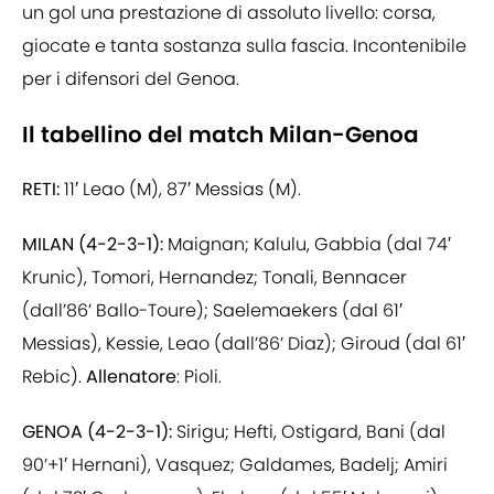
un gol una prestazione di assoluto livello: corsa,
giocate e tanta sostanza sulla fascia. Incontenibile
per i difensori del Genoa.
Il tabellino del match Milan-Genoa
RETI:
11′ Leao (M), 87′ Messias (M).
MILAN
(4-2-3-1):
Maignan; Kalulu, Gabbia (dal 74′
Krunic), Tomori, Hernandez; Tonali, Bennacer
(dall’86’ Ballo-Toure); Saelemaekers (dal 61′
Messias), Kessie, Leao (dall’86’ Diaz); Giroud (dal 61′
Rebic).
Allenatore
: Pioli.
GENOA (4-2-3-1):
Sirigu; Hefti, Ostigard, Bani (dal
90’+1′ Hernani), Vasquez; Galdames, Badelj; Amiri