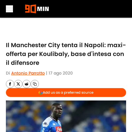
Skip to main content
Il Manchester City tenta il Napoli: maxi-
offerta per Koulibaly, base d'intesa con
il difensore
Di
Antonio Parrotto
|
17 ago 2020
Add us as a preferred source