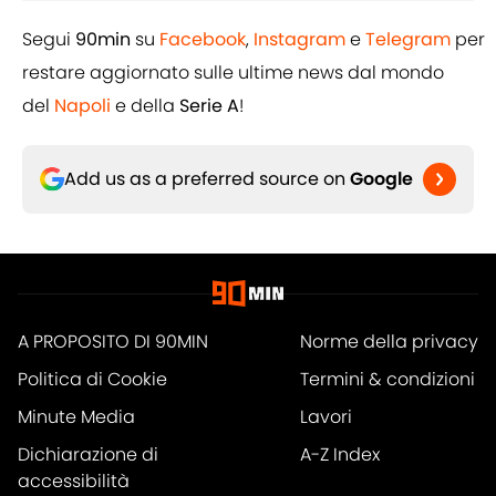
Segui
90min
su
Facebook
,
Instagram
e
Telegram
per
restare aggiornato sulle ultime news dal mondo
del
Napoli
e della
Serie A
!
Add us as a preferred source on
Google
A PROPOSITO DI 90MIN
Norme della privacy
Politica di Cookie
Termini & condizioni
Minute Media
Lavori
Dichiarazione di
A-Z Index
accessibilità