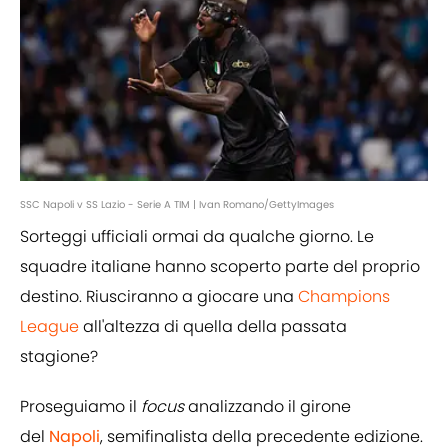
SSC Napoli v SS Lazio - Serie A TIM | Ivan Romano/GettyImages
Sorteggi ufficiali ormai da qualche giorno. Le
squadre italiane hanno scoperto parte del proprio
destino. Riusciranno a giocare una
Champions
League
all'altezza di quella della passata
stagione?
Proseguiamo il
focus
analizzando il girone
del
Napoli
, semifinalista della precedente edizione.