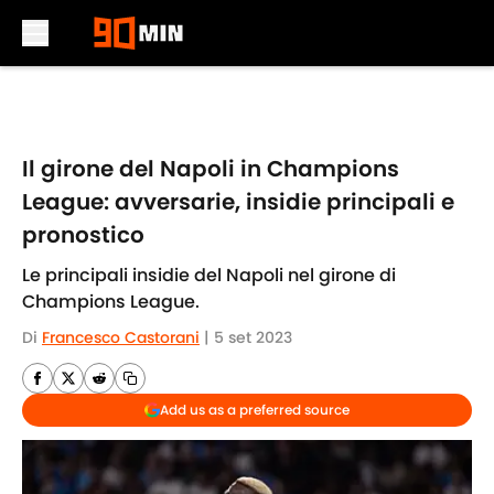
Skip to main content
Il girone del Napoli in Champions
League: avversarie, insidie principali e
pronostico
Le principali insidie del Napoli nel girone di
Champions League.
Di
Francesco Castorani
|
5 set 2023
Add us as a preferred source