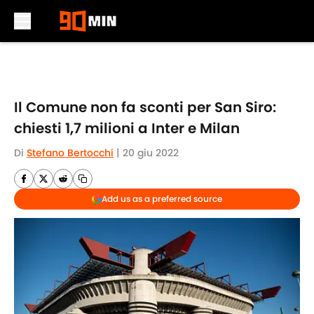
Skip to main content
Il Comune non fa sconti per San Siro:
chiesti 1,7 milioni a Inter e Milan
Di
Stefano Bertocchi
|
20 giu 2022
Add us as a preferred source