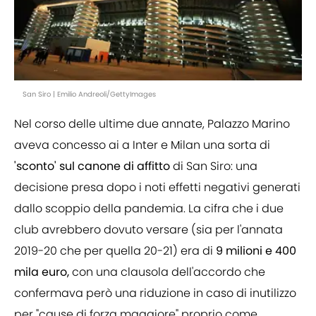
San Siro | Emilio Andreoli/GettyImages
Nel corso delle ultime due annate, Palazzo Marino
aveva concesso ai a Inter e Milan una sorta di
'sconto' sul canone di affitto
di San Siro: una
decisione presa dopo i noti effetti negativi generati
dallo scoppio della pandemia. La cifra che i due
club avrebbero dovuto versare (sia per l'annata
2019-20 che per quella 20-21) era di
9 milioni e 400
mila euro,
con una clausola dell'accordo che
confermava però una riduzione in caso di inutilizzo
per "cause di forza maggiore" proprio come