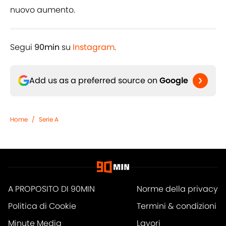
nuovo aumento.
Segui
90min
su
Instagram
.
Add us as a preferred source on
Google
Home
/
Serie A
A PROPOSITO DI 90MIN
Norme della privacy
Politica di Cookie
Termini & condizioni
Minute Media
Lavori