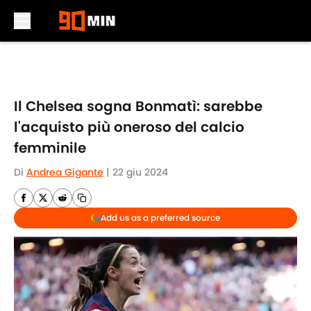
Skip to main content
Il Chelsea sogna Bonmatì: sarebbe
l'acquisto più oneroso del calcio
femminile
Di
Andrea Gigante
|
22 giu 2024
Add us as a preferred source