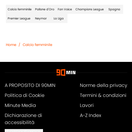
Calcio femminile
Pallone d'Oro
Fan Voice
Champions League
Spagna
Premier League
Neymar
La Liga
Home
/
Calcio femminile
A PROPOSITO DI 90MIN
Norme della privacy
Politica di Cookie
Termini & condizioni
Minute Media
Lavori
Dichiarazione di
A-Z Index
accessibilità