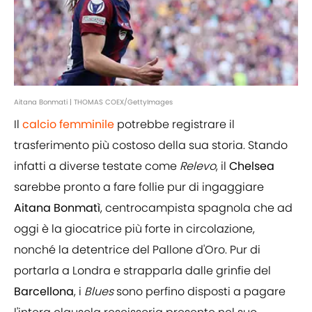
Aitana Bonmati | THOMAS COEX/GettyImages
Il
calcio femminile
potrebbe registrare il
trasferimento più costoso della sua storia. Stando
infatti a diverse testate come
Relevo
, il
Chelsea
sarebbe pronto a fare follie pur di ingaggiare
Aitana Bonmatì
, centrocampista spagnola che ad
oggi è la giocatrice più forte in circolazione,
nonché la detentrice del Pallone d'Oro. Pur di
portarla a Londra e strapparla dalle grinfie del
Barcellona
, i
Blues
sono perfino disposti a pagare