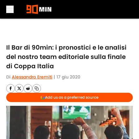
Skip to main content
Il Bar di 90min: i pronostici e le analisi
del nostro team editoriale sulla finale
di Coppa Italia
Di
Alessandro Eremiti
|
17 giu 2020
Add us as a preferred source