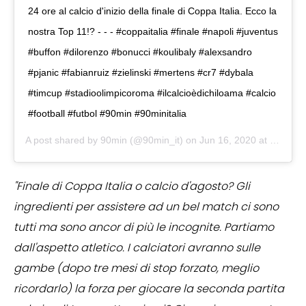
24 ore al calcio d'inizio della finale di Coppa Italia. Ecco la
nostra Top 11!? - - - #coppaitalia #finale #napoli #juventus
#buffon #dilorenzo #bonucci #koulibaly #alexsandro
#pjanic #fabianruiz #zielinski #mertens #cr7 #dybala
#timcup #stadioolimpicoroma #ilcalcioèdichiloama #calcio
#football #futbol #90min #90minitalia
A post shared by
90min
(@90min_it) on
Jun 16, 2020 at 12:00pm PDT
"Finale di Coppa Italia o calcio d'agosto? Gli
ingredienti per assistere ad un bel match ci sono
tutti ma sono ancor di più le incognite. Partiamo
dall'aspetto atletico. I calciatori avranno sulle
gambe (dopo tre mesi di stop forzato, meglio
ricordarlo) la forza per giocare la seconda partita