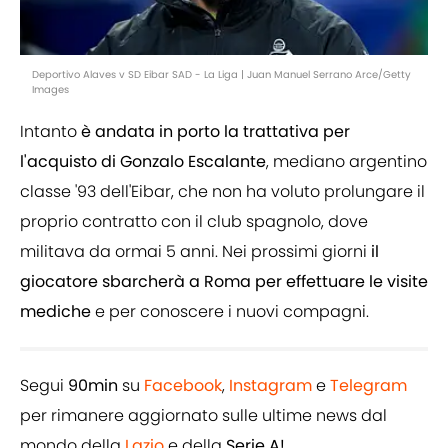
Deportivo Alaves v SD Eibar SAD - La Liga | Juan Manuel Serrano Arce/Getty
Images
Intanto
è andata in porto la trattativa per
l'acquisto di Gonzalo Escalante
, mediano argentino
classe '93 dell'Eibar, che non ha voluto prolungare il
proprio contratto con il club spagnolo, dove
militava da ormai 5 anni. Nei prossimi giorni
il
giocatore sbarcherà a Roma per effettuare le visite
mediche
e per conoscere i nuovi compagni.
Segui
90min
su
Facebook
,
Instagram
e
Telegram
per rimanere aggiornato sulle ultime news dal
mondo della
Lazio
e della
Serie A!