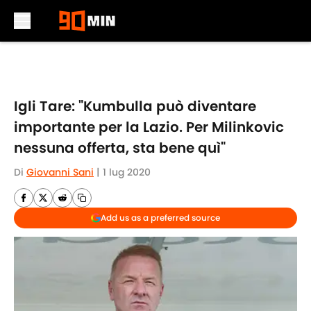
Skip to main content
Igli Tare: "Kumbulla può diventare
importante per la Lazio. Per Milinkovic
nessuna offerta, sta bene quì"
Di
Giovanni Sani
|
1 lug 2020
Add us as a preferred source