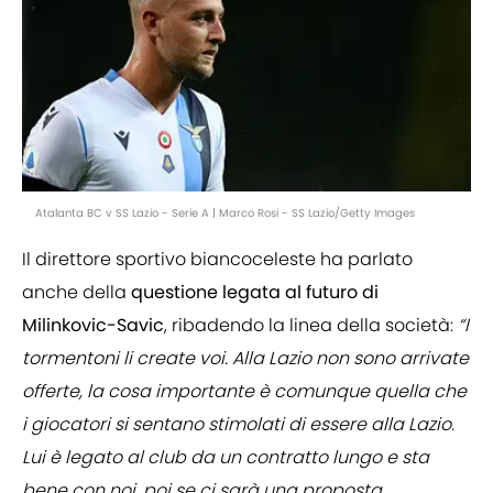
Atalanta BC v SS Lazio - Serie A | Marco Rosi - SS Lazio/Getty Images
Il direttore sportivo biancoceleste ha parlato
anche della
questione legata al futuro di
Milinkovic-Savic
, ribadendo la linea della società:
“I
tormentoni li create voi. Alla Lazio non sono arrivate
offerte, la cosa importante è comunque quella che
i giocatori si sentano stimolati di essere alla Lazio.
Lui è legato al club da un contratto lungo e sta
bene con noi, poi se ci sarà una proposta