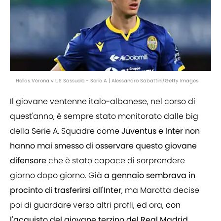
Hellas Verona v US Sassuolo - Serie A | Alessandro Sabattini/Getty Images
Il giovane ventenne italo-albanese, nel corso di
quest'anno, è sempre stato monitorato dalle big
della Serie A. Squadre come
Juventus e Inter non
hanno mai smesso di osservare questo giovane
difensore
che è stato capace di sorprendere
giorno dopo giorno. Già
a gennaio sembrava in
procinto di trasferirsi all'Inter
, ma Marotta decise
poi di guardare verso altri profli, ed ora,
con
l'acquisto del giovane terzino del Real Madrid