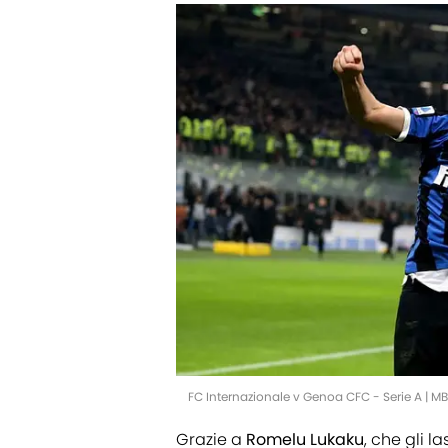
FC Internazionale v Genoa CFC - Serie A | 
Grazie a
Romelu
Lukaku
, che gli l