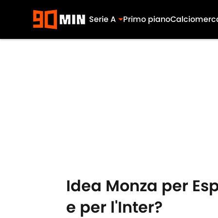
Serie A
Primo piano
Calciomerc
Skip to main content
Idea Monza per Espo
e per l'Inter?