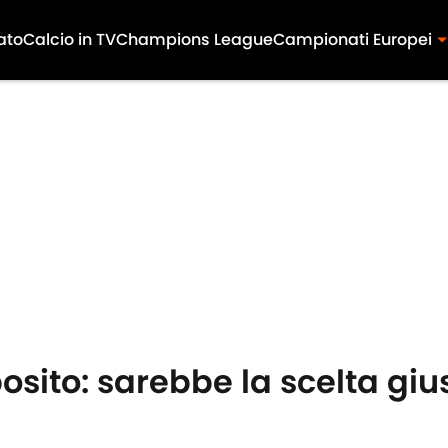
ato
Calcio in TV
Champions League
Campionati Europei
sito: sarebbe la scelta gius