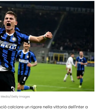
MB Media/Getty Images
asciò calciare un rigore nella vittoria dell'Inter a