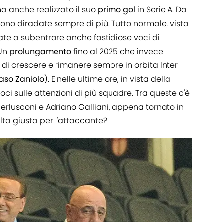
ha anche realizzato il suo
primo gol
in Serie A. Da
si sono diradate sempre di più. Tutto normale, vista
te a subentrare anche fastidiose voci di
 Un
prolungamento
fino al 2025 che invece
i di crescere e rimanere sempre in orbita Inter
aso
Zaniolo
). E nelle ultime ore, in vista della
ci sulle attenzioni di più squadre. Tra queste c'è
Berlusconi e Adriano Galliani, appena tornato in
lta giusta per l'attaccante?