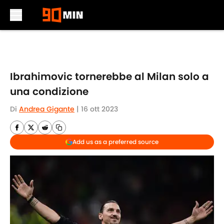
Skip to main content
Ibrahimovic tornerebbe al Milan solo a
una condizione
Di
Andrea Gigante
|
16 ott 2023
Add us as a preferred source