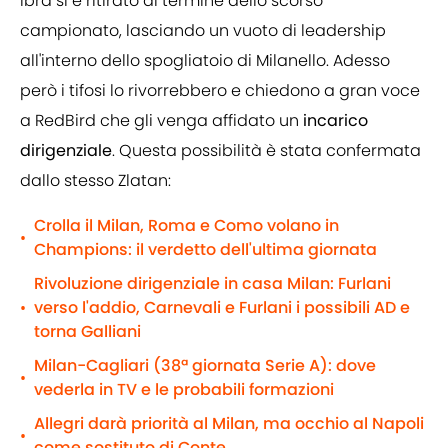
Ibra si è ritirato al termine dello scorso
campionato, lasciando un vuoto di leadership
all'interno dello spogliatoio di Milanello. Adesso
però i tifosi lo rivorrebbero e chiedono a gran voce
a RedBird che gli venga affidato un
incarico
dirigenziale
. Questa possibilità è stata confermata
dallo stesso Zlatan:
Crolla il Milan, Roma e Como volano in
•
Champions: il verdetto dell'ultima giornata
Rivoluzione dirigenziale in casa Milan: Furlani
verso l'addio, Carnevali e Furlani i possibili AD e
•
torna Galliani
Milan-Cagliari (38ª giornata Serie A): dove
•
vederla in TV e le probabili formazioni
Allegri darà priorità al Milan, ma occhio al Napoli
•
come sostituto di Conte