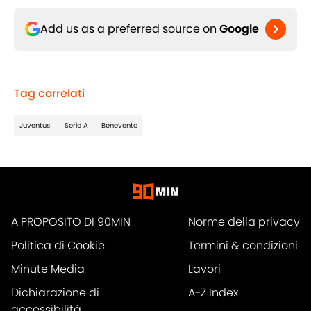
Add us as a preferred source on
Google
Tag correlati
Juventus
Serie A
Benevento
A PROPOSITO DI 90MIN
Norme della privacy
Politica di Cookie
Termini & condizioni
Minute Media
Lavori
Dichiarazione di
A-Z Index
accessibilità