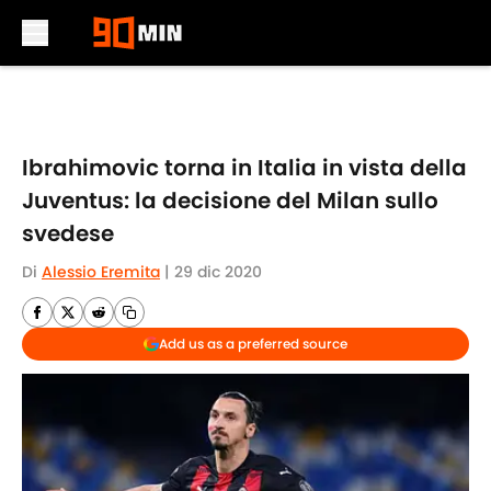
Skip to main content
Ibrahimovic torna in Italia in vista della
Juventus: la decisione del Milan sullo
svedese
Di
Alessio Eremita
|
29 dic 2020
Add us as a preferred source