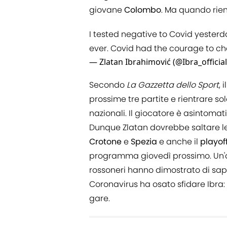
giovane
Colombo
. Ma quando rien
I tested negative to Covid yester
ever. Covid had the courage to c
— Zlatan Ibrahimović (@Ibra_officia
Secondo
La Gazzetta dello Sport
, 
prossime tre partite e rientrare so
nazionali. Il giocatore è asintoma
Dunque Zlatan dovrebbe saltare l
Crotone
e
Spezia
e anche il
playof
programma giovedì prossimo. Un'as
rossoneri hanno dimostrato di sap
Coronavirus ha osato sfidare Ibra:
gare.