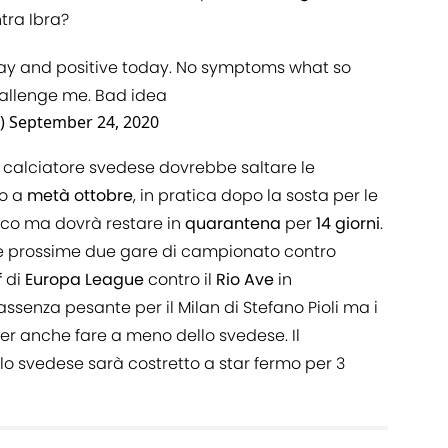
tra Ibra?
day and positive today. No symptoms what so
hallenge me. Bad idea
l)
September 24, 2020
il calciatore svedese dovrebbe saltare le
lo a
metà
ottobre
, in pratica dopo la sosta per le
tico ma dovrà restare in
quarantena
per
14 giorni
.
e prossime due gare di campionato contro
f
di
Europa
League
contro il
Rio
Ave
in
senza pesante per il Milan di Stefano Pioli ma i
er anche fare a meno dello svedese. Il
 lo svedese sarà costretto a star fermo per 3