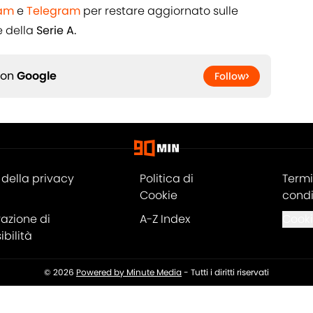
ram
e
Telegram
per restare aggiornato sulle
 della
Serie A.
 on
Google
Follow
della privacy
Politica di
Termi
Cookie
condi
razione di
A-Z Index
Cooki
bilità
© 2026
Powered by Minute Media
-
Tutti i diritti riservati