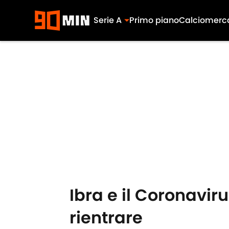
Serie A
Primo piano
Calciomerc
Skip to main content
Ibra e il Coronavi
rientrare