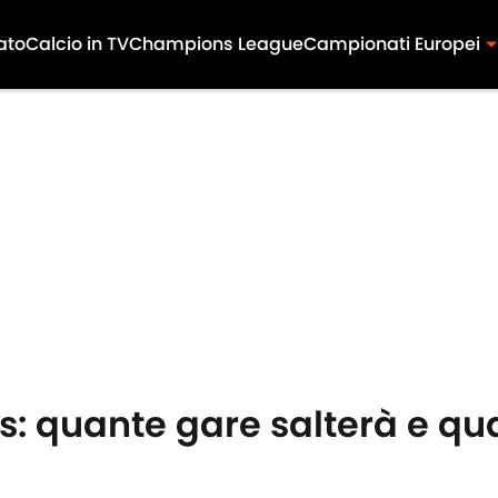
ato
Calcio in TV
Champions League
Campionati Europei
rus: quante gare salterà e 