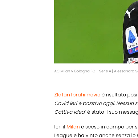
AC Milan v Bologna FC - Serie A | Alessandro 
Zlatan Ibrahimovic
è risultato posi
Covid ieri e positivo oggi. Nessun s
Cattiva idea
" è stato il suo messag
Ieri il
Milan
è sceso in campo per sfi
League e ha vinto anche senza lo