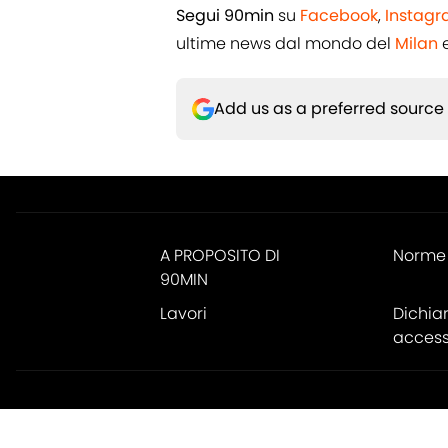
Segui 90min
su
Facebook
,
Instag
ultime news dal mondo del
Milan
e
Add us as a preferred source
A PROPOSITO DI
Norme 
90MIN
Lavori
Dichia
accessi