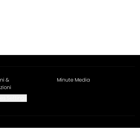
ni &
Minute Media
zioni
es Settings