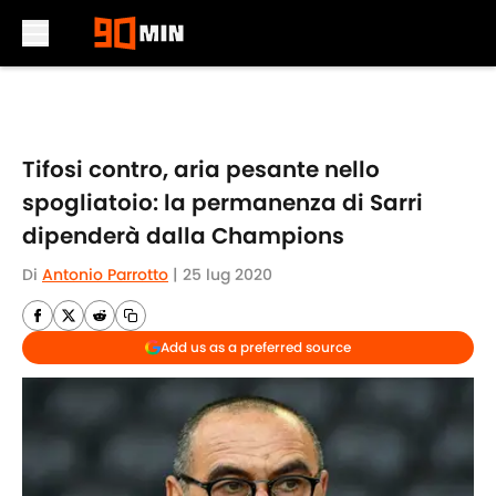
Skip to main content
Tifosi contro, aria pesante nello
spogliatoio: la permanenza di Sarri
dipenderà dalla Champions
Di
Antonio Parrotto
|
25 lug 2020
Add us as a preferred source