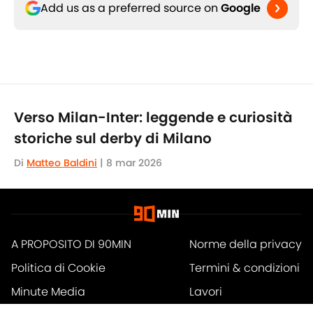
Add us as a preferred source on
Google
Verso Milan-Inter: leggende e curiosità
storiche sul derby di Milano
Di
Matteo Baldini
|
8 mar 2026
A PROPOSITO DI 90MIN
Norme della privacy
Politica di Cookie
Termini & condizioni
Minute Media
Lavori