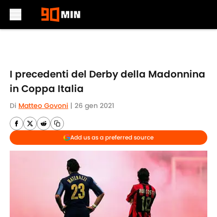
Skip to main content
I precedenti del Derby della Madonnina
in Coppa Italia
Di
Matteo Govoni
|
26 gen 2021
Add us as a preferred source