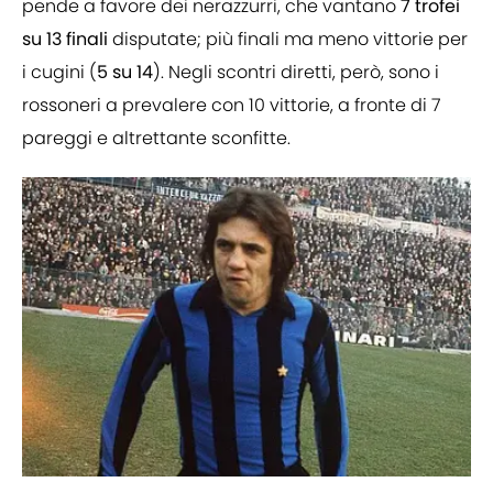
pende a favore dei nerazzurri, che vantano
7 trofei
su 13 finali
disputate; più finali ma meno vittorie per
i cugini (
5 su 14
). Negli scontri diretti, però, sono i
rossoneri a prevalere con 10 vittorie, a fronte di 7
pareggi e altrettante sconfitte.