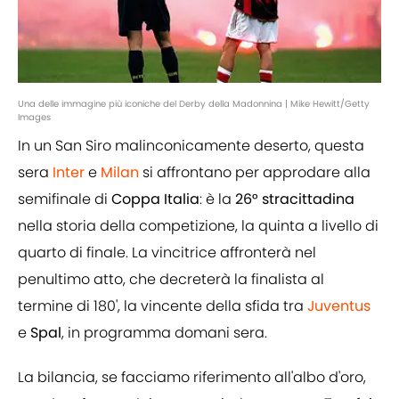
Una delle immagine più iconiche del Derby della Madonnina | Mike Hewitt/Getty
Images
In un San Siro malinconicamente deserto, questa
sera
Inter
e
Milan
si affrontano per approdare alla
semifinale di
Coppa Italia
: è la
26° stracittadina
nella storia della competizione, la quinta a livello di
quarto di finale. La vincitrice affronterà nel
penultimo atto, che decreterà la finalista al
termine di 180', la vincente della sfida tra
Juventus
e
Spal
, in programma domani sera.
La bilancia, se facciamo riferimento all'albo d'oro,