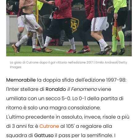
La gioia di Cutrone dopo il gol vittoria nell'edizione 2017 | Emilio Andreoli/Getty
Images
Memorabile
la doppia sfida dell'edizione 1997-98:
l'Inter stellare di
Ronaldo
il Fenomeno
viene
umiliata con un secco 5-0. Lo 0-1 della partita di
ritorno è solo una magra consolazione.
L'ultimo precedente in assoluto, invece, risale a più
di 3 anni fa: è
Cutrone
al 105' a regalare alla
squadra di
Gattuso
il pass per la semifinale. I