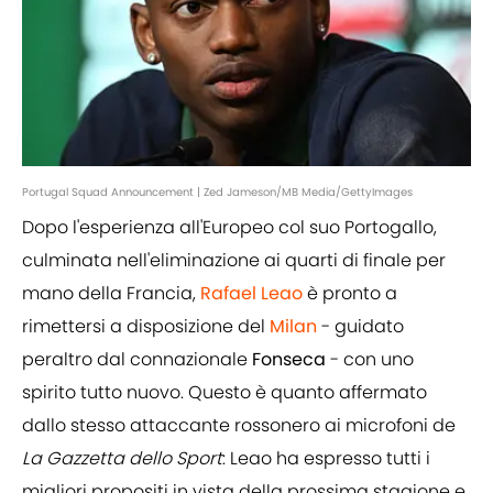
Portugal Squad Announcement | Zed Jameson/MB Media/GettyImages
Dopo l'esperienza all'Europeo col suo Portogallo,
culminata nell'eliminazione ai quarti di finale per
mano della Francia,
Rafael Leao
è pronto a
rimettersi a disposizione del
Milan
- guidato
peraltro dal connazionale
Fonseca
- con uno
spirito tutto nuovo. Questo è quanto affermato
dallo stesso attaccante rossonero ai microfoni de
La Gazzetta dello Sport
: Leao ha espresso tutti i
migliori propositi in vista della prossima stagione e