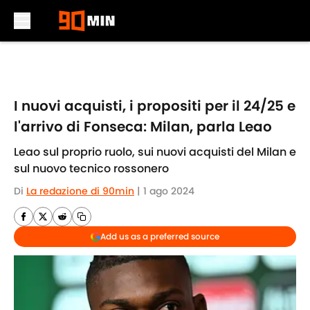
Skip to main content
I nuovi acquisti, i propositi per il 24/25 e
l'arrivo di Fonseca: Milan, parla Leao
Leao sul proprio ruolo, sui nuovi acquisti del Milan e
sul nuovo tecnico rossonero
Di
La redazione di 90min
|
1 ago 2024
Add us as a preferred source