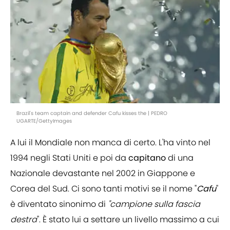
Brazil's team captain and defender Cafu kisses the | PEDRO
UGARTE/GettyImages
A lui il Mondiale non manca di certo. L'ha vinto nel
1994 negli Stati Uniti e poi da
capitano
di una
Nazionale devastante nel 2002 in Giappone e
Corea del Sud. Ci sono tanti motivi se il nome "
Cafu
"
è diventato sinonimo di
"campione sulla fascia
destra
". È stato lui a settare un livello massimo a cui