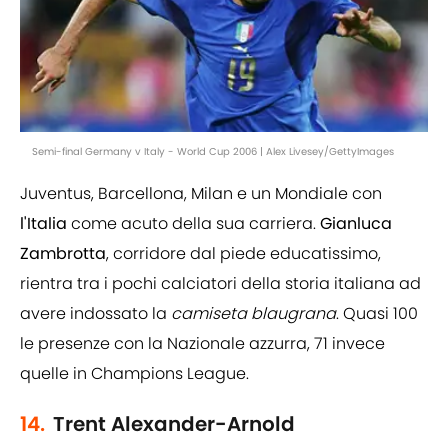
Semi-final Germany v Italy - World Cup 2006 | Alex Livesey/GettyImages
Juventus, Barcellona, Milan e un Mondiale con
l'Italia
come acuto della sua carriera.
Gianluca
Zambrotta
, corridore dal piede educatissimo,
rientra tra i pochi calciatori della storia italiana ad
avere indossato la
camiseta
blaugrana
. Quasi 100
le presenze con la Nazionale azzurra, 71 invece
quelle in Champions League.
14.
Trent Alexander-Arnold