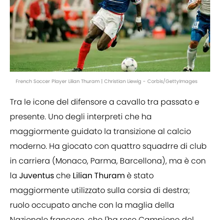
French Soccer Player Lilian Thuram | Christian Liewig - Corbis/GettyImages
Tra le icone del difensore a cavallo tra passato e
presente. Uno degli interpreti che ha
maggiormente guidato la transizione al calcio
moderno. Ha giocato con quattro squadrre di club
in carriera (Monaco, Parma, Barcellona), ma è con
la
Juventus
che
Lilian
Thuram
è stato
maggiormente utilizzato sulla corsia di destra;
ruolo occupato anche con la maglia della
Nazionale francese, che l'ha reso Campione del