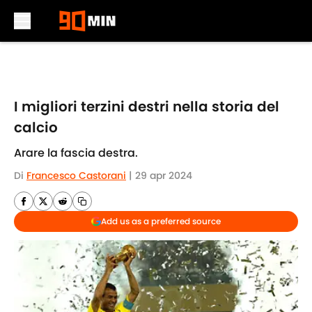
Skip to main content
I migliori terzini destri nella storia del
calcio
Arare la fascia destra.
Di
Francesco Castorani
|
29 apr 2024
Add us as a preferred source