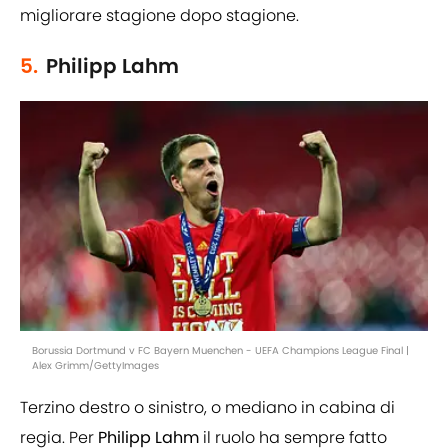
migliorare stagione dopo stagione.
5.
Philipp Lahm
Borussia Dortmund v FC Bayern Muenchen - UEFA Champions League Final |
Alex Grimm/GettyImages
Terzino destro o sinistro, o mediano in cabina di
regia. Per
Philipp
Lahm
il ruolo ha sempre fatto