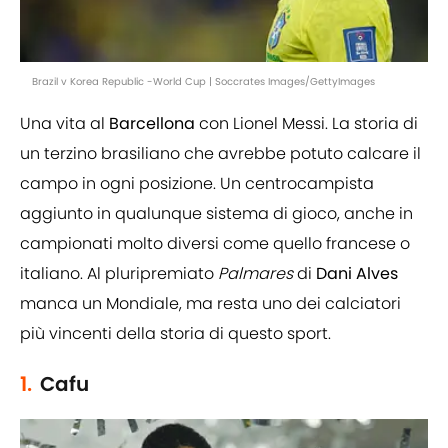
Brazil v Korea Republic -World Cup | Soccrates Images/GettyImages
Una vita al
Barcellona
con Lionel Messi. La storia di
un terzino brasiliano che avrebbe potuto calcare il
campo in ogni posizione. Un centrocampista
aggiunto in qualunque sistema di gioco, anche in
campionati molto diversi come quello francese o
italiano. Al pluripremiato
Palmares
di
Dani
Alves
manca un Mondiale, ma resta uno dei calciatori
più vincenti della storia di questo sport.
1.
Cafu