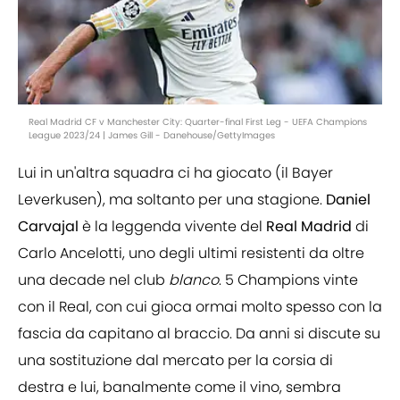
Real Madrid CF v Manchester City: Quarter-final First Leg - UEFA Champions
League 2023/24 | James Gill - Danehouse/GettyImages
Lui in un'altra squadra ci ha giocato (il Bayer
Leverkusen), ma soltanto per una stagione.
Daniel
Carvajal
è la leggenda vivente del
Real
Madrid
di
Carlo Ancelotti, uno degli ultimi resistenti da oltre
una decade nel club
blanco
. 5 Champions vinte
con il Real, con cui gioca ormai molto spesso con la
fascia da capitano al braccio. Da anni si discute su
una sostituzione dal mercato per la corsia di
destra e lui, banalmente come il vino, sembra