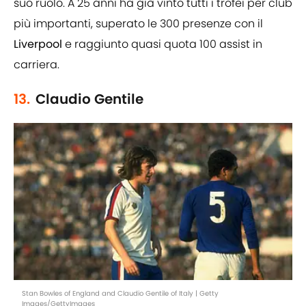
suo ruolo. A 25 anni ha già vinto tutti i trofei per club
più importanti, superato le 300 presenze con il
Liverpool
e raggiunto quasi quota 100 assist in
carriera.
13.
Claudio Gentile
Stan Bowles of England and Claudio Gentile of Italy | Getty
Images/GettyImages