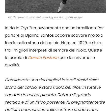
Brazil's Djalma Santos, 1956 | Evening Standard/GettyImages
Inizia la
Top
Ten
, ovviamente con un brasiliano. Per
parlare di
Djalma Santos
occorre scavare molto a
fondo nella storia del calcio. Nato nel 1929, è stato
tra i migliori interpreti di sempre del ruolo. Queste
le parole di
Darwin Pastorin
per descriverne le
qualità.
Considerato uno dei migliori laterali destri della
storia del calcio, è stato l'idolo dei tifosi in tutte le
squadre in cui ha giocato. Dotato di grande
tecnica e di un fisico possente, fu pregnantemente
definito unamuralhadallo scrittore uruguayano