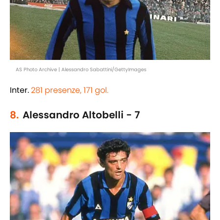
AS Photo Archive | Alessandro Sabattini/GettyImages
Inter.
281 presenze, 171 gol.
8.
Alessandro Altobelli - 7