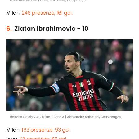
Milan.
246 presenze, 161 gol.
6.
Zlatan Ibrahimovic - 10
Udinese Calcio v AC Milan - Serie A | Alessandro Sabattini/GettyImages
Milan.
163 presenze, 93 gol.