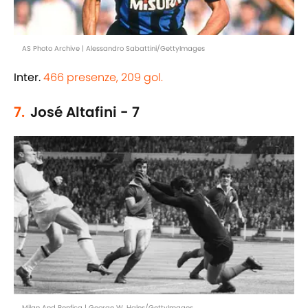
AS Photo Archive | Alessandro Sabattini/GettyImages
Inter.
466 presenze, 209 gol.
7.
José Altafini - 7
Milan And Benfica | George W. Hales/GettyImages