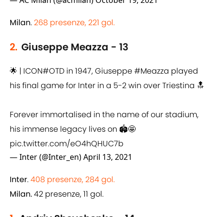
— AC Milan (@acmilan)
October 19, 2021
Milan
.
268 presenze, 221 gol.
2.
Giuseppe Meazza - 13
🌟 | ICON
#OTD
in 1947, Giuseppe
#Meazza
played
his final game for Inter in a 5-2 win over Triestina 🔝
Forever immortalised in the name of our stadium,
his immense legacy lives on 🏟️🤩
pic.twitter.com/eO4hQHUC7b
— Inter (@Inter_en)
April 13, 2021
Inter
.
408 presenze, 284 gol.
Milan.
42 presenze, 11 gol.