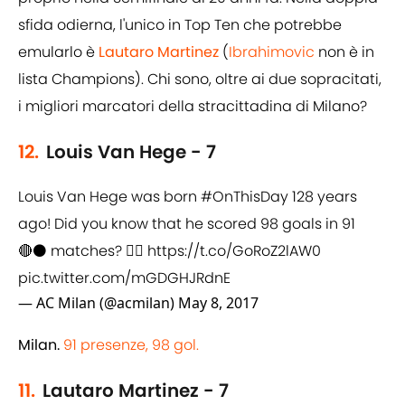
sfida odierna, l'unico in Top Ten che potrebbe
emularlo è
Lautaro Martinez
(
Ibrahimovic
non è in
lista Champions). Chi sono, oltre ai due sopracitati,
i migliori marcatori della stracittadina di Milano?
12.
Louis Van Hege - 7
Louis Van Hege was born
#OnThisDay
128 years
ago! Did you know that he scored 98 goals in 91
🔴⚫ matches? 👉🏻
https://t.co/GoRoZ2lAW0
pic.twitter.com/mGDGHJRdnE
— AC Milan (@acmilan)
May 8, 2017
Milan.
91 presenze, 98 gol.
11.
Lautaro Martinez - 7