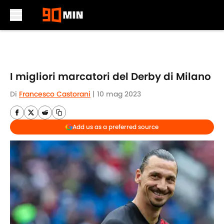
Skip to main content
I migliori marcatori del Derby di Milano
Di
Francesco Castorani
|
10 mag 2023
Add us as a preferred source