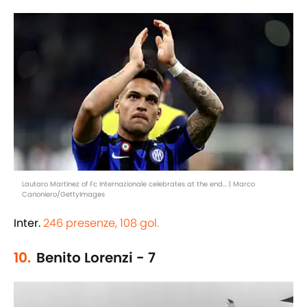
Lautaro Martinez of Fc Internazionale celebrates at the end... | Marco
Canoniero/GettyImages
Inter.
246 presenze, 108 gol.
10.
Benito Lorenzi - 7