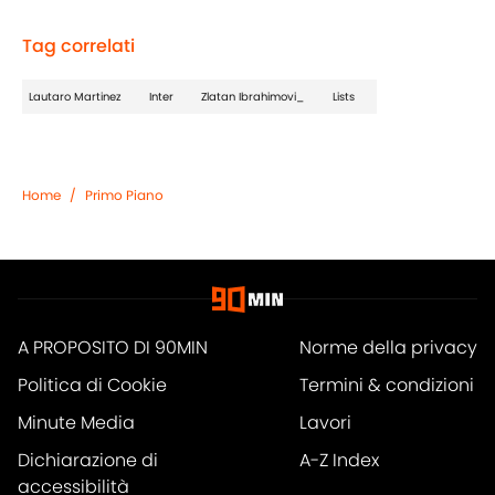
Tag correlati
Lautaro Martinez
Inter
Zlatan Ibrahimovi_
Lists
Home
/
Primo Piano
A PROPOSITO DI 90MIN
Norme della privacy
Politica di Cookie
Termini & condizioni
Minute Media
Lavori
Dichiarazione di
A-Z Index
accessibilità