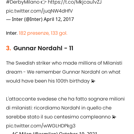
#DerbyMilano
👉
https://t.co/Mkjcau1vZJ
pic.twitter.com/juqNW4dHfV
— Inter (@Inter)
April 12, 2017
Inter
.
182 presenze, 133 gol.
3.
Gunnar Nordahl - 11
The Swedish striker who made millions of Milanisti
dream - We remember Gunnar Nordahl on what
would have been his 100th birthday 💫
L'attaccante svedese che ha fatto sognare milioni
di milanisti: ricordiamo Nordahl in quello che
sarebbe stato il suo centesimo compleanno 💫
pic.twitter.com/wWGLHDPkg3