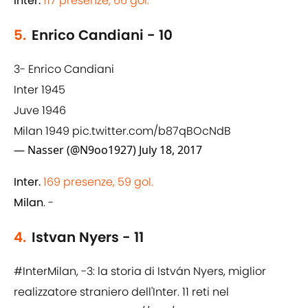
Inter.
117 presenze, 66 gol.
5.
Enrico Candiani - 10
3- Enrico Candiani
Inter 1945
Juve 1946
Milan 1949
pic.twitter.com/b87qBOcNdB
— Nasser (@N9oo1927)
July 18, 2017
Inter.
169 presenze, 59 gol.
Milan
. -
4.
Istvan Nyers - 11
#InterMilan
, -3: la storia di István Nyers, miglior
realizzatore straniero dell'Inter. 11 reti nel