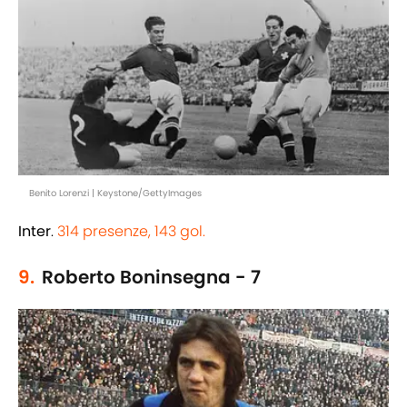
Benito Lorenzi | Keystone/GettyImages
Inter
.
314 presenze, 143 gol.
9.
Roberto Boninsegna - 7