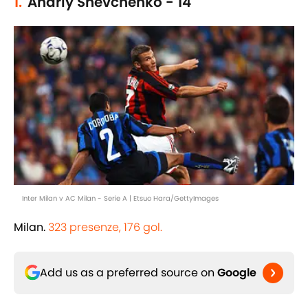
1.
Andriy Shevchenko - 14
Inter Milan v AC Milan - Serie A | Etsuo Hara/GettyImages
Milan.
323 presenze, 176 gol.
Add us as a preferred source on
Google