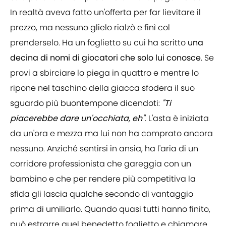
In realtà aveva fatto un'offerta per far lievitare il
prezzo, ma nessuno glielo rialzò e finì col
prenderselo. Ha un foglietto su cui ha scritto
una
decina di nomi di giocatori che solo lui conosce
. Se
provi a sbirciare lo piega in quattro e mentre lo
ripone nel taschino della giacca sfodera il suo
sguardo più buontempone dicendoti:
"Ti
piacerebbe dare un'occhiata, eh"
. L'asta è iniziata
da un'ora e mezza ma lui non ha comprato ancora
nessuno. Anziché sentirsi in ansia, ha l'aria di un
corridore professionista che gareggia con un
bambino e che per rendere più competitiva la
sfida gli lascia qualche secondo di vantaggio
prima di umiliarlo. Quando quasi tutti hanno finito,
può estrarre quel benedetto foglietto e chiamare