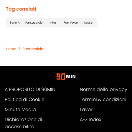
Tag correlati
Serie A
Fantacalcio
Inter
Fan Voice
Lecce
Home
/
Fantacalcio
A PROPOSITO DI 90MIN
Norme della privacy
Politica di Cookie
Termini & condizioni
Minute Media
Lavori
Dichiarazione di
A-Z Index
accessibilità