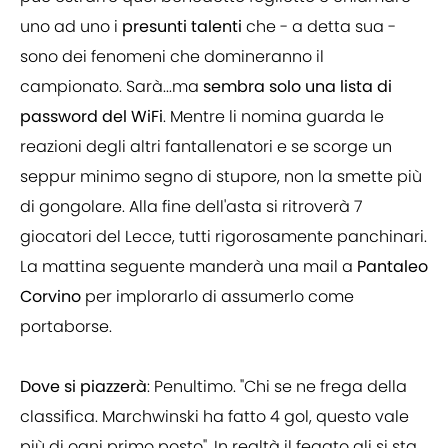
uno ad uno i
presunti talenti
che - a detta sua -
sono dei fenomeni che domineranno il
campionato. Sarà...ma
sembra solo una lista di
password del WiFi
. Mentre li nomina guarda le
reazioni degli altri fantallenatori e se scorge un
seppur minimo segno di stupore, non la smette più
di gongolare. Alla fine dell'asta si ritroverà 7
giocatori del Lecce, tutti rigorosamente panchinari.
La mattina seguente manderà una mail a
Pantaleo
Corvino
per implorarlo di assumerlo come
portaborse.
Dove si piazzerà
: Penultimo. "Chi se ne frega della
classifica. Marchwinski ha fatto 4 gol, questo vale
più di ogni primo posto". In realtà il fegato gli si sta