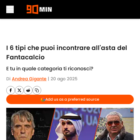
Skip to main content
I 6 tipi che puoi incontrare all'asta del
Fantacalcio
E tu in quale categoria ti riconosci?
Di
Andrea Gigante
|
20 ago 2025
Add us as a preferred source