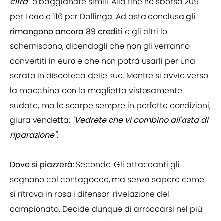
cifra"
o baggianate simili. Alla fine ne sborsa 209
per Leao e 116 per Dallinga. Ad asta conclusa
gli
rimangono ancora 89 crediti
e gli altri lo
scherniscono, dicendogli che non gli verranno
convertiti in euro e che non potrà usarli per una
serata in discoteca delle sue. Mentre si avvia verso
la macchina con la maglietta vistosamente
sudata, ma le scarpe sempre in perfette condizioni,
giura vendetta:
"Vedrete che vi combino all'asta di
riparazione"
.
Dove si piazzerà
: Secondo. Gli attaccanti gli
segnano col contagocce, ma senza sapere come
si ritrova in rosa i difensori rivelazione del
campionato. Decide dunque di arroccarsi nel più