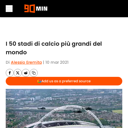
Skip to main content
I 50 stadi di calcio più grandi del
mondo
Di
Alessio Eremita
|
10 mar 2021
Add us as a preferred source