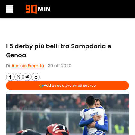
Skip to main content
I 5 derby più belli tra Sampdoria e
Genoa
Di
Alessio Eremita
|
30 ott 2020
Add us as a preferred source