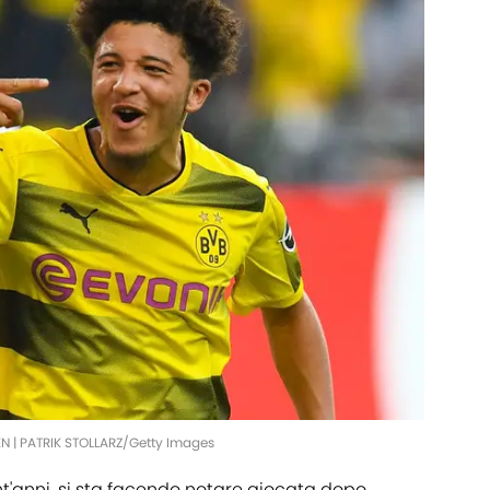
| PATRIK STOLLARZ/Getty Images
nt'anni, si sta facendo notare giocata dopo