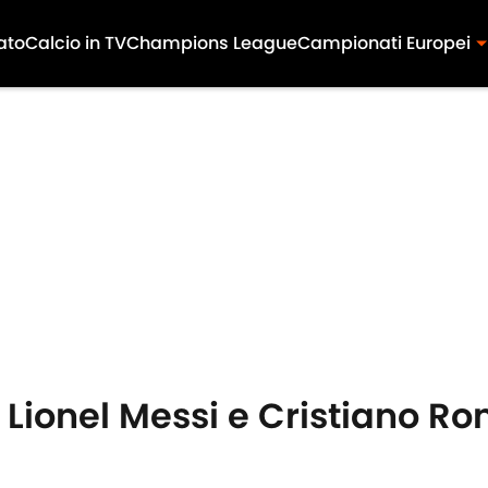
ato
Calcio in TV
Champions League
Campionati Europei
i Lionel Messi e Cristiano R