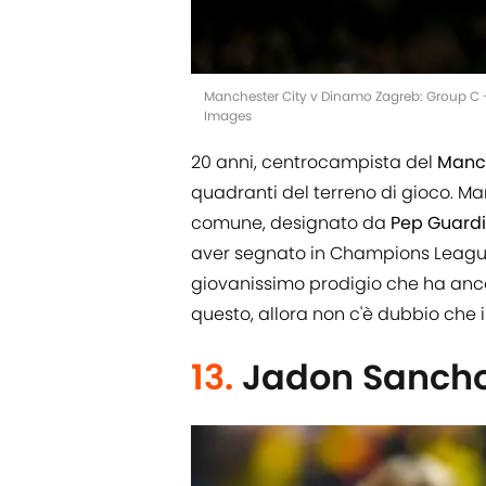
Manchester City v Dinamo Zagreb: Group C 
Images
20 anni, centrocampista del
Manc
quadranti del terreno di gioco. Man
comune, designato da
Pep
Guardi
aver segnato in Champions Leag
giovanissimo prodigio che ha ancor
questo, allora non c'è dubbio che i
13.
Jadon Sanch