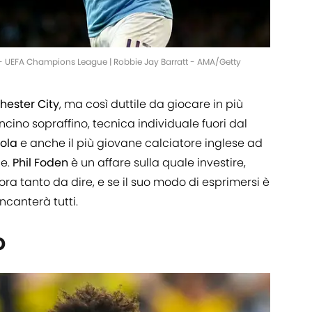
- UEFA Champions League | Robbie Jay Barratt - AMA/Getty
hester
City
, ma così duttile da giocare in più
cino sopraffino, tecnica individuale fuori dal
ola
e anche il più giovane calciatore inglese ad
ue.
Phil
Foden
è un affare sulla quale investire,
a tanto da dire, e se il suo modo di esprimersi è
ncanterà tutti.
o