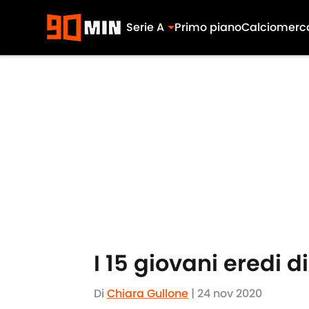
Serie A
Primo piano
Calciomerc
Skip to main content
I 15 giovani eredi d
Di
Chiara Gullone
|
24 nov 2020