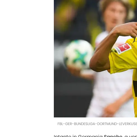
FBL-GER-BUNDESLIGA-DORTMUND-LEVERKUSEN 
Intanto in Germania
Sancho
, a ve