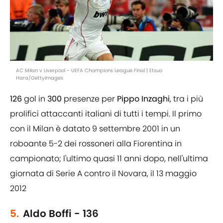
AC Milan v Liverpool - UEFA Champions League Final | Etsuo
Hara/GettyImages
126
gol in
300
presenze per
Pippo Inzaghi
, tra i più
prolifici attaccanti italiani di tutti i tempi. Il primo
con il Milan è datato 9 settembre 2001 in un
roboante 5-2 dei rossoneri alla Fiorentina in
campionato; l'ultimo quasi 11 anni dopo, nell'ultima
giornata di Serie A contro il Novara, il 13 maggio
2012
5.
Aldo Boffi - 136