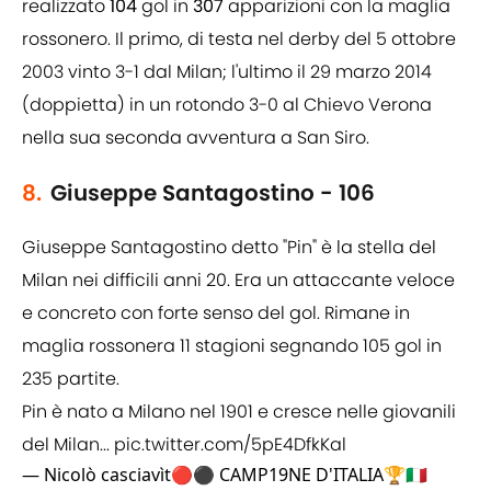
realizzato
104
gol in
307
apparizioni con la maglia
rossonero. Il primo, di testa nel derby del 5 ottobre
2003 vinto 3-1 dal Milan; l'ultimo il 29 marzo 2014
(doppietta) in un rotondo 3-0 al Chievo Verona
nella sua seconda avventura a San Siro.
8.
Giuseppe Santagostino - 106
Giuseppe Santagostino detto "Pin" è la stella del
Milan nei difficili anni 20. Era un attaccante veloce
e concreto con forte senso del gol. Rimane in
maglia rossonera 11 stagioni segnando 105 gol in
235 partite.
Pin è nato a Milano nel 1901 e cresce nelle giovanili
del Milan...
pic.twitter.com/5pE4DfkKal
— Nicolò casciavìt🔴⚫ CAMP19NE D'ITALIA🏆🇮🇹