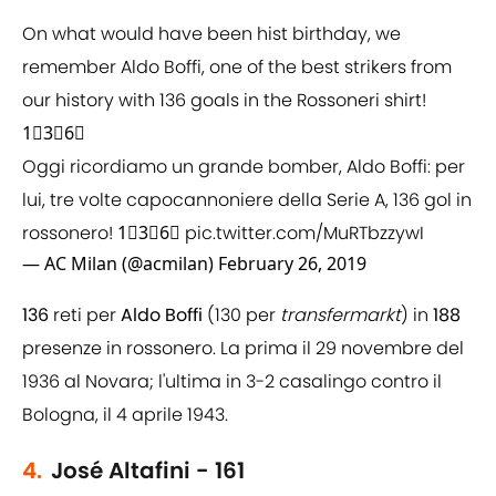
On what would have been hist birthday, we
remember Aldo Boffi, one of the best strikers from
our history with 136 goals in the Rossoneri shirt!
1⃣3⃣6⃣
Oggi ricordiamo un grande bomber, Aldo Boffi: per
lui, tre volte capocannoniere della Serie A, 136 gol in
rossonero! 1⃣3⃣6⃣
pic.twitter.com/MuRTbzzywI
— AC Milan (@acmilan)
February 26, 2019
136
reti per
Aldo Boffi
(130 per
transfermarkt
) in
188
presenze in rossonero. La prima il 29 novembre del
1936 al Novara; l'ultima in 3-2 casalingo contro il
Bologna, il 4 aprile 1943.
4.
José Altafini - 161