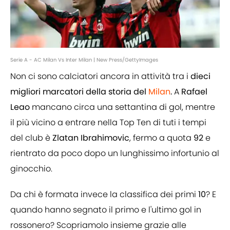
Serie A - AC Milan Vs Inter Milan | New Press/GettyImages
Non ci sono calciatori ancora in attività tra i
dieci
migliori marcatori della storia del
Milan
.
A
Rafael
Leao
mancano circa una settantina di gol, mentre
il più vicino a entrare nella Top Ten di tuti i tempi
del club è
Zlatan Ibrahimovic
, fermo a quota
92
e
rientrato da poco dopo un lunghissimo infortunio al
ginocchio.
Da chi è formata invece la classifica dei primi
10
? E
quando hanno segnato il primo e l'ultimo gol in
rossonero? Scopriamolo insieme grazie alle