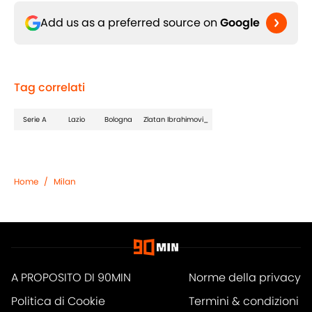
Add us as a preferred source on
Google
Tag correlati
Serie A
Lazio
Bologna
Zlatan Ibrahimovi_
Home
/
Milan
A PROPOSITO DI 90MIN
Norme della privacy
Politica di Cookie
Termini & condizioni