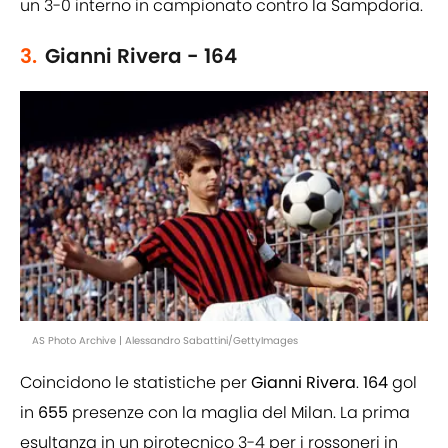
un 3-0 interno in campionato contro la Sampdoria.
3.
Gianni Rivera - 164
AS Photo Archive | Alessandro Sabattini/GettyImages
Coincidono le statistiche per
Gianni
Rivera
.
164
gol
in
655
presenze con la maglia del Milan. La prima
esultanza in un pirotecnico 3-4 per i rossoneri in