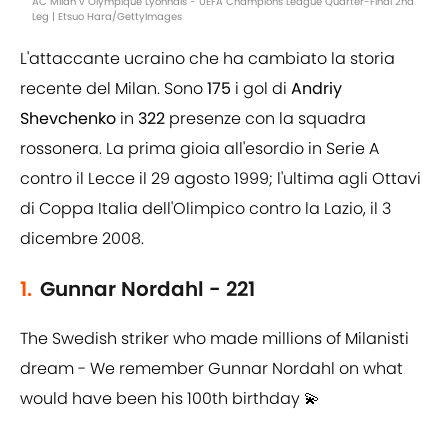
AC Milan v Olympique Lyonnais - UEFA Champions League Quarter-Final 2nd
Leg | Etsuo Hara/GettyImages
L'attaccante ucraino che ha cambiato la storia
recente del Milan. Sono
175
i gol di
Andriy
Shevchenko
in
322
presenze con la squadra
rossonera. La prima gioia all'esordio in Serie A
contro il Lecce il 29 agosto 1999; l'ultima agli Ottavi
di Coppa Italia dell'Olimpico contro la Lazio, il 3
dicembre 2008.
1.
Gunnar Nordahl - 221
The Swedish striker who made millions of Milanisti
dream - We remember Gunnar Nordahl on what
would have been his 100th birthday 💫